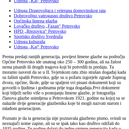
Udruga „Kaj“ Petrovsko
Udruga Dragovoljaca i veterana domovinskog rata
Dobrovoljno vatrogasno društvo Petrovsko
Općinska limena glazba
Lovačko društvo „Fazan“ Petrovsko
HPD „Brezovica“ Petrovsko
Sportsko društvo Svedruža
Udruga kuburaša
Udruga „Kaj“ Petrovsko
Prema predaji ranijih generacija, povijest limene glazbe na području
Općine Petrovsko ide unatrag oko 250 – 300 godina, ali na žalost
nema pisanih ili drugih tragova koji bi potvrdili tu predaju. Tu
moramo navesti da se u II. Svjetskom ratu zbio strašan događaj kada
su fašisti spalili Petrovsko, gdje su u požaru izgorjele zgrade župnog
dvora, općine, škole, gdje su spaljeni svi pisani dokumenti koji su
govorili o ljudima i godinama prije toga događaja.Prvi dokument
koji bilježi nešto više o postojanju limene glazbe, je fotografija
članova glazbe snimljena u Petrovskom 1921. godine na kojoj su se
nalazile dvije generacije glazbenika koje bi mogli nazvati starom i
mlađom generacijom.
Poznato je da ta generacija nije poznavala glazbeno pismo, svirali su
neznajuči notne zapise, ali su se ipak tako kao društvo održali do
1935.godine. Te godine dolazi do jedne smjene generacija kada u