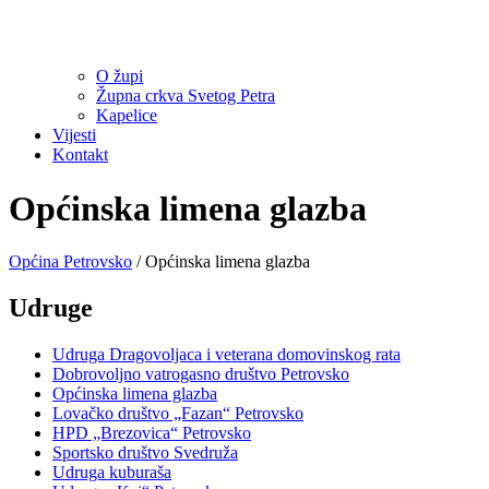
O župi
Župna crkva Svetog Petra
Kapelice
Vijesti
Kontakt
Općinska limena glazba
Općina Petrovsko
/
Općinska limena glazba
Udruge
Udruga Dragovoljaca i veterana domovinskog rata
Dobrovoljno vatrogasno društvo Petrovsko
Općinska limena glazba
Lovačko društvo „Fazan“ Petrovsko
HPD „Brezovica“ Petrovsko
Sportsko društvo Svedruža
Udruga kuburaša