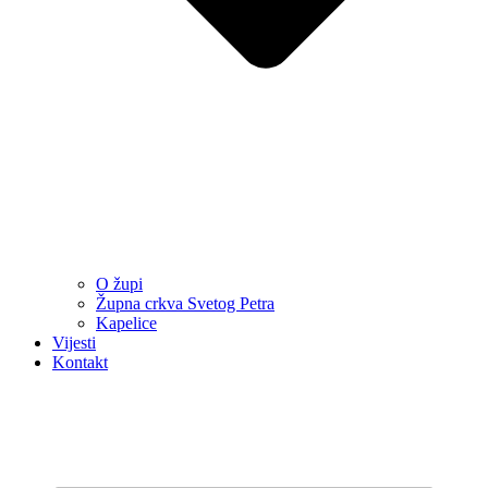
O župi
Župna crkva Svetog Petra
Kapelice
Vijesti
Kontakt