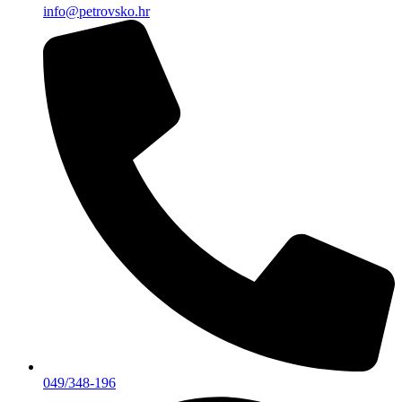
info@petrovsko.hr
049/348-196