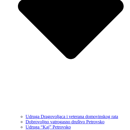
Udruga Dragovoljaca i veterana domovinskog rata
Dobrovoljno vatrogasno društvo Petrovsko
Udruga “Kaj” Petrovsko