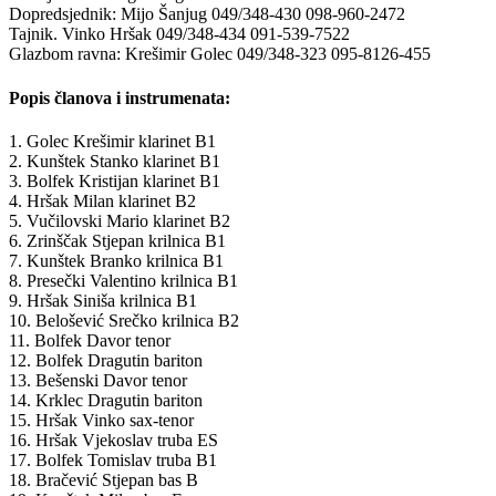
Dopredsjednik: Mijo Šanjug 049/348-430 098-960-2472
Tajnik. Vinko Hršak 049/348-434 091-539-7522
Glazbom ravna: Krešimir Golec 049/348-323 095-8126-455
Popis članova i instrumenata:
1. Golec Krešimir klarinet B1
2. Kunštek Stanko klarinet B1
3. Bolfek Kristijan klarinet B1
4. Hršak Milan klarinet B2
5. Vučilovski Mario klarinet B2
6. Zrinščak Stjepan krilnica B1
7. Kunštek Branko krilnica B1
8. Presečki Valentino krilnica B1
9. Hršak Siniša krilnica B1
10. Belošević Srečko krilnica B2
11. Bolfek Davor tenor
12. Bolfek Dragutin bariton
13. Bešenski Davor tenor
14. Krklec Dragutin bariton
15. Hršak Vinko sax-tenor
16. Hršak Vjekoslav truba ES
17. Bolfek Tomislav truba B1
18. Bračević Stjepan bas B