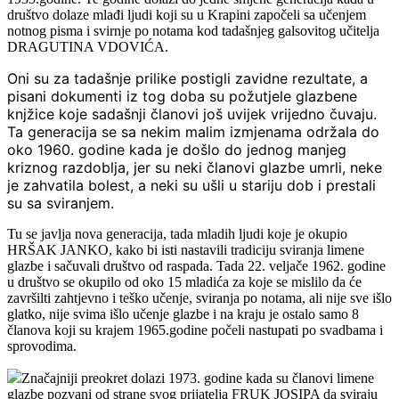
društvo dolaze mlađi ljudi koji su u Krapini započeli sa učenjem
notnog pisma i svirnje po notama kod tadašnjeg galsovitog učitelja
DRAGUTINA VDOVIĆA.
Oni su za tadašnje prilike postigli zavidne rezultate, a
pisani dokumenti iz tog doba su požutjele glazbene
knjžice koje sadašnji članovi još uvijek vrijedno čuvaju.
Ta generacija se sa nekim malim izmjenama održala do
oko 1960. godine kada je došlo do jednog manjeg
kriznog razdoblja, jer su neki članovi glazbe umrli, neke
je zahvatila bolest, a neki su ušli u stariju dob i prestali
su sa sviranjem.
Tu se javlja nova generacija, tada mladih ljudi koje je okupio
HRŠAK JANKO, kako bi isti nastavili tradiciju sviranja limene
glazbe i sačuvali društvo od raspada. Tada 22. veljače 1962. godine
u društvo se okupilo od oko 15 mladića za koje se mislilo da će
završilti zahtjevno i teško učenje, sviranja po notama, ali nije sve išlo
glatko, nije svima išlo učenje glazbe i na kraju je ostalo samo 8
članova koji su krajem 1965.godine počeli nastupati po svadbama i
sprovodima.
Značajniji preokret dolazi 1973. godine kada su članovi limene
glazbe pozvani od strane svog prijatelja FRUK JOSIPA da sviraju