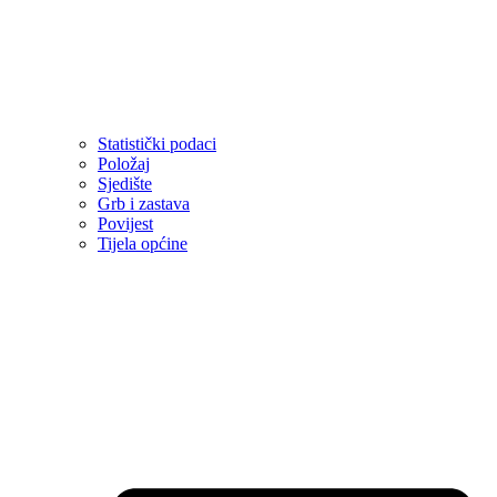
Statistički podaci
Položaj
Sjedište
Grb i zastava
Povijest
Tijela općine