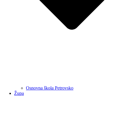
Osnovna škola Petrovsko
Župa