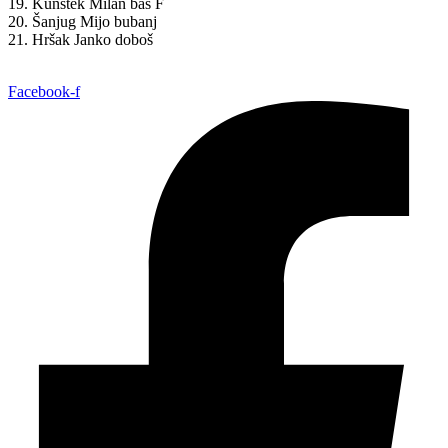
19. Kunštek Milan bas F
20. Šanjug Mijo bubanj
21. Hršak Janko doboš
Facebook-f