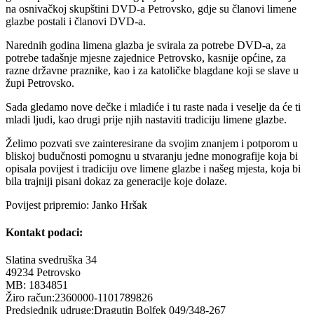
na osnivačkoj skupštini DVD-a Petrovsko, gdje su članovi limene
glazbe postali i članovi DVD-a.
Narednih godina limena glazba je svirala za potrebe DVD-a, za
potrebe tadašnje mjesne zajednice Petrovsko, kasnije općine, za
razne državne praznike, kao i za katoličke blagdane koji se slave u
župi Petrovsko.
Sada gledamo nove dečke i mladiće i tu raste nada i veselje da će ti
mladi ljudi, kao drugi prije njih nastaviti tradiciju limene glazbe.
Želimo pozvati sve zainteresirane da svojim znanjem i potporom u
bliskoj budučnosti pomognu u stvaranju jedne monografije koja bi
opisala povijest i tradiciju ove limene glazbe i našeg mjesta, koja bi
bila trajniji pisani dokaz za generacije koje dolaze.
Povijest pripremio: Janko Hršak
Kontakt podaci:
Slatina svedruška 34
49234 Petrovsko
MB: 1834851
Žiro račun:2360000-1101789826
Predsjednik udruge:Dragutin Bolfek 049/348-267