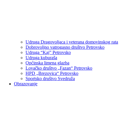
Udruga Dragovoljaca i veterana domovinskog rata
Dobrovoljno vatrogasno društvo Petrovsko
Udruga “Kaj” Petrovsko
Udruga kuburaša
Općinska limena glazba
Lovačko društvo „Fazan“ Petrovsko
HPD „Brezovica“ Petrovsko
Sportsko društvo Svedruža
Obrazovanje