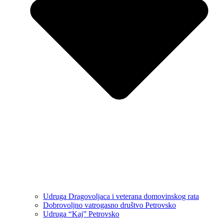
Udruga Dragovoljaca i veterana domovinskog rata
Dobrovoljno vatrogasno društvo Petrovsko
Udruga “Kaj” Petrovsko