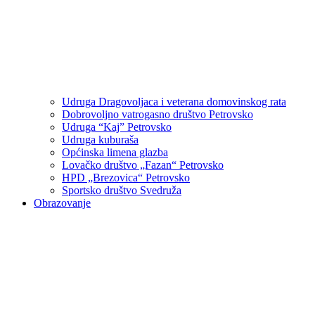
Udruga Dragovoljaca i veterana domovinskog rata
Dobrovoljno vatrogasno društvo Petrovsko
Udruga “Kaj” Petrovsko
Udruga kuburaša
Općinska limena glazba
Lovačko društvo „Fazan“ Petrovsko
HPD „Brezovica“ Petrovsko
Sportsko društvo Svedruža
Obrazovanje