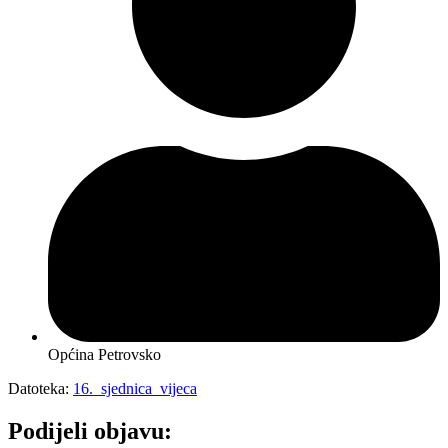
Općina Petrovsko
Datoteka:
16._sjednica_vijeca
Podijeli objavu: