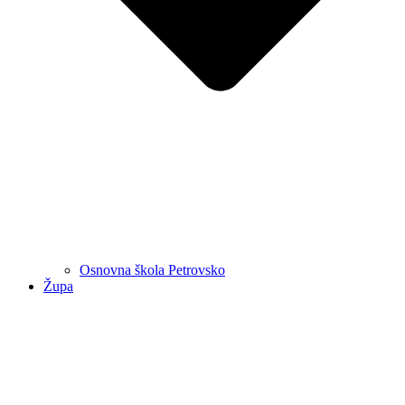
Osnovna škola Petrovsko
Župa