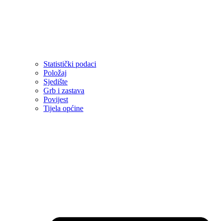
Statistički podaci
Položaj
Sjedište
Grb i zastava
Povijest
Tijela općine