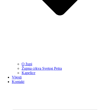
O župi
Župna crkva Svetog Petra
Kapelice
Vijesti
Kontakt