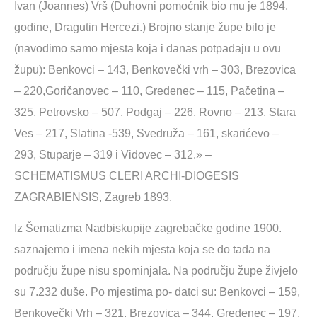
Ivan (Joannes) Vrš (Duhovni pomoćnik bio mu je 1894.
godine, Dragutin Hercezi.) Brojno stanje župe bilo je
(navodimo samo mjesta koja i danas potpadaju u ovu
župu): Benkovci – 143, Benkovečki vrh – 303, Brezovica
– 220,Goričanovec – 110, Gredenec – 115, Pačetina –
325, Petrovsko – 507, Podgaj – 226, Rovno – 213, Stara
Ves – 217, Slatina -539, Svedruža – 161, skarićevo –
293, Stuparje – 319 i Vidovec – 312.» –
SCHEMATISMUS CLERI ARCHI-DIOGESIS
ZAGRABIENSIS, Zagreb 1893.
Iz Šematizma Nadbiskupije zagrebačke godine 1900.
saznajemo i imena nekih mjesta koja se do tada na
području župe nisu spominjala. Na području župe živjelo
su 7.232 duše. Po mjestima po- datci su: Benkovci – 159,
Benkovečki Vrh – 321, Brezovica – 344, Gredenec – 197,