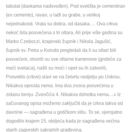
tabulat (daskama nadsvođen). Pod svetišta je cementiran
(ex cemento), ravan, u lađi su grabe, u velikoj
nejednakosti. Vrata su dobra, od dasaka…. Ova crkva
nekoć bila posvećena s tri oltara. Ali prije više godina su
Marko Czeboczi, krapinski župnik i Nikola Jagušić,
župnik sv. Petra u Konobi pregledali da li su oltari bili
posvećeni, otvorili su sve oltarne kamenove (grobiće za
moći svetaca), našli su moći i opet su ih zatvorili,
Posvetilo (crkve) slavi se na četvrtu nedjelju po Uskrsu.
Nikakva oprosta nema. Ima dva zvona posvećena u
zidanu tornju. Zvončića 4. Nikakva dohotka nema…» Iz
sačuvanog opisa možemo zaključiti da je crkva takva od
davnine — sagrađena u gotičkom stilu. To se, vjerojatno
dogodilo krajem 15. stoljeća kada je sagrađena većina
starih zagorskih sakralnih građevina.