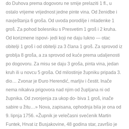
do Duhova prema dogovoru ne smije prelaziti 1 fl., u
ostalo vrijeme vrijednost jedne pinte vina. Od ženidbe i
navještanja 6 groša. Od uvoda porodilje i mladenke 1
groš. Za pohod bolesniku s Presvetim 1 groš i 2 kruha.
Od korizmene ispovi- jedi koji ne daju lukno — otac
obitelji 1 groš i od obitelji za 3 člana 1 groš. Za sprovod iz
groblja 8 groša, a za sprovod od kuće prema udaljenosti
po dogovoru. Za misu se daju 3 groša, pinta vina, jedan
kruh ili u novcu 5 groša. Od milostinje župniku pripada 3.
dio… Zvonar je Đuro Herendić, marljiv i čestit. Inače
nema nikakva prigovora nad njim od župljana ni od
župnika. Od zvonjenja za ukop do- biva 1 groš, inače
sabire u žitu…» Nova, zapisana, ophodnja bila je ona od
9. lipnja 1756. «Župnik je velečasni svećenik Martin
Funtek, Hrvat iz Busjakovine, 48 godina star, završio je