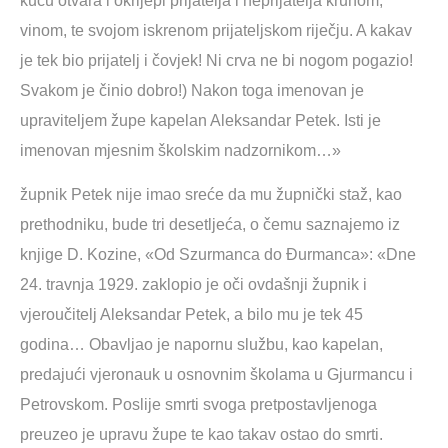
kuću otvara i okrijepi prijatelja i neprijatelja kruhom,
vinom, te svojom iskrenom prijateljskom riječju. A kakav
je tek bio prijatelj i čovjek! Ni crva ne bi nogom pogazio!
Svakom je činio dobro!) Nakon toga imenovan je
upraviteljem župe kapelan Aleksandar Petek. Isti je
imenovan mjesnim školskim nadzornikom…»
župnik Petek nije imao sreće da mu župnički staž, kao
prethodniku, bude tri desetljeća, o čemu saznajemo iz
knjige D. Kozine, «Od Szurmanca do Đurmanca»: «Dne
24. travnja 1929. zaklopio je oči ovdašnji župnik i
vjeroučitelj Aleksandar Petek, a bilo mu je tek 45
godina… Obavljao je napornu službu, kao kapelan,
predajući vjeronauk u osnovnim školama u Gjurmancu i
Petrovskom. Poslije smrti svoga pretpostavljenoga
preuzeo je upravu župe te kao takav ostao do smrti.