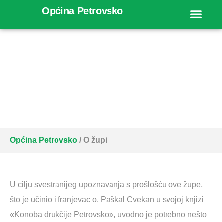
Općina Petrovsko
O župi
Općina Petrovsko
/
O župi
U cilju svestranijeg upoznavanja s prošlošću ove župe,
što je učinio i franjevac o. Paškal Cvekan u svojoj knjizi
«Konoba drukčije Petrovsko», uvodno je potrebno nešto