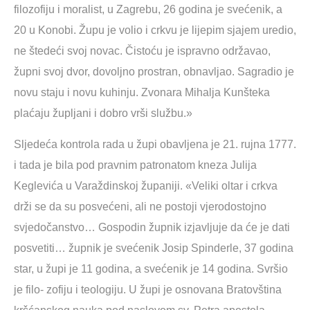
filozofiju i moralist, u Zagrebu, 26 godina je svećenik, a
20 u Konobi. Župu je volio i crkvu je lijepim sjajem uredio,
ne štedeći svoj novac. Čistoću je ispravno održavao,
župni svoj dvor, dovoljno prostran, obnavljao. Sagradio je
novu staju i novu kuhinju. Zvonara Mihalja Kunšteka
plaćaju župljani i dobro vrši službu.»
Sljedeća kontrola rada u župi obavljena je 21. rujna 1777.
i tada je bila pod pravnim patronatom kneza Julija
Keglevića u Varaždinskoj županiji. «Veliki oltar i crkva
drži se da su posvećeni, ali ne postoji vjerodostojno
svjedočanstvo… Gospodin župnik izjavljuje da će je dati
posvetiti… župnik je svećenik Josip Spinderle, 37 godina
star, u župi je 11 godina, a svećenik je 14 godina. Svršio
je filo- zofiju i teologiju. U župi je osnovana Bratovština