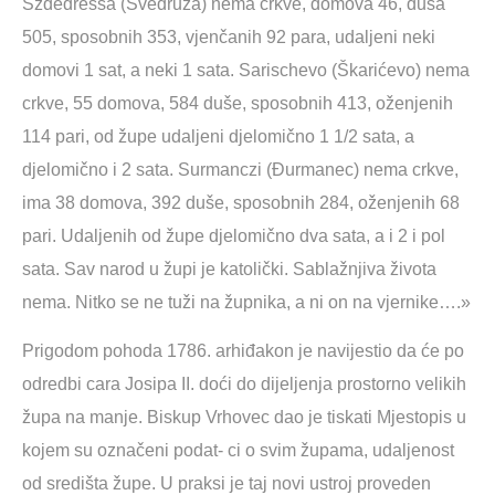
Szdedressa (Svedruža) nema crkve, domova 46, duša
505, sposobnih 353, vjenčanih 92 para, udaljeni neki
domovi 1 sat, a neki 1 sata. Sarischevo (Škarićevo) nema
crkve, 55 domova, 584 duše, sposobnih 413, oženjenih
114 pari, od župe udaljeni djelomično 1 1/2 sata, a
djelomično i 2 sata. Surmanczi (Đurmanec) nema crkve,
ima 38 domova, 392 duše, sposobnih 284, oženjenih 68
pari. Udaljenih od župe djelomično dva sata, a i 2 i pol
sata. Sav narod u župi je katolički. Sablažnjiva života
nema. Nitko se ne tuži na župnika, a ni on na vjernike….»
Prigodom pohoda 1786. arhiđakon je navijestio da će po
odredbi cara Josipa II. doći do dijeljenja prostorno velikih
župa na manje. Biskup Vrhovec dao je tiskati Mjestopis u
kojem su označeni podat- ci o svim župama, udaljenost
od središta župe. U praksi je taj novi ustroj proveden