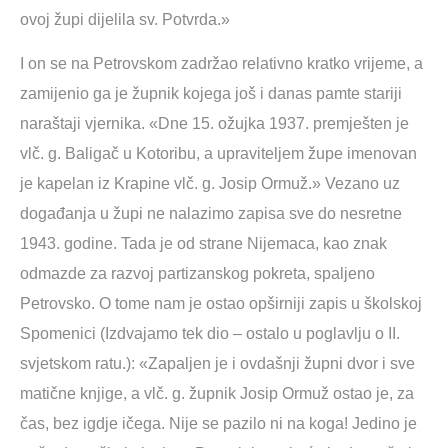
ovoj župi dijelila sv. Potvrda.»
I on se na Petrovskom zadržao relativno kratko vrijeme, a
zamijenio ga je župnik kojega još i danas pamte stariji
naraštaji vjernika. «Dne 15. ožujka 1937. premješten je
vlč. g. Baligač u Kotoribu, a upraviteljem župe imenovan
je kapelan iz Krapine vlč. g. Josip Ormuž.» Vezano uz
događanja u župi ne nalazimo zapisa sve do nesretne
1943. godine. Tada je od strane Nijemaca, kao znak
odmazde za razvoj partizanskog pokreta, spaljeno
Petrovsko. O tome nam je ostao opširniji zapis u školskoj
Spomenici (Izdvajamo tek dio – ostalo u poglavlju o II.
svjetskom ratu.): «Zapaljen je i ovdašnji župni dvor i sve
matične knjige, a vlč. g. župnik Josip Ormuž ostao je, za
čas, bez igdje ičega. Nije se pazilo ni na koga! Jedino je