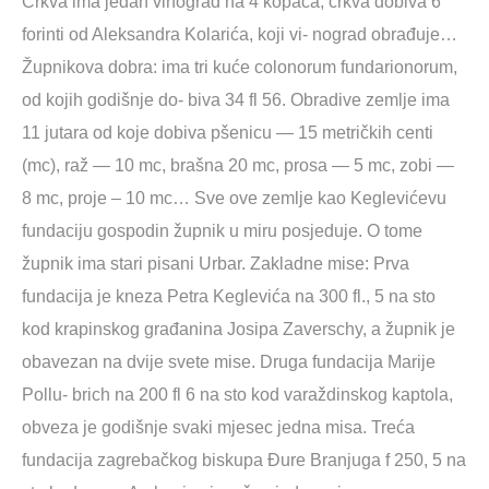
Crkva ima jedan vinograd na 4 kopača, crkva dobiva 6
forinti od Aleksandra Kolarića, koji vi- nograd obrađuje…
Župnikova dobra: ima tri kuće colonorum fundarionorum,
od kojih godišnje do- biva 34 fl 56. Obradive zemlje ima
11 jutara od koje dobiva pšenicu — 15 metričkih centi
(mc), raž — 10 mc, brašna 20 mc, prosa — 5 mc, zobi —
8 mc, proje – 10 mc… Sve ove zemlje kao Keglevićevu
fundaciju gospodin župnik u miru posjeduje. O tome
župnik ima stari pisani Urbar. Zakladne mise: Prva
fundacija je kneza Petra Keglevića na 300 fl., 5 na sto
kod krapinskog građanina Josipa Zaverschy, a župnik je
obavezan na dvije svete mise. Druga fundacija Marije
Pollu- brich na 200 fl 6 na sto kod varaždinskog kaptola,
obveza je godišnje svaki mjesec jedna misa. Treća
fundacija zagrebačkog biskupa Đure Branjuga f 250, 5 na