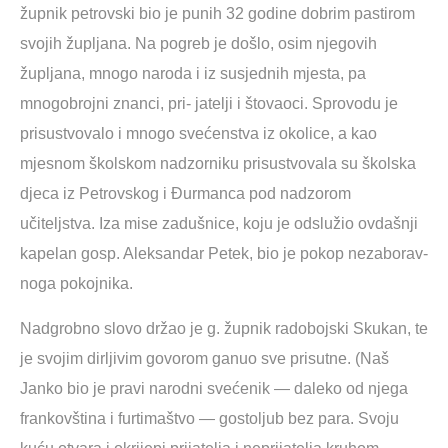
župnik petrovski bio je punih 32 godine dobrim pastirom
svojih župljana. Na pogreb je došlo, osim njegovih
župljana, mnogo naroda i iz susjednih mjesta, pa
mnogobrojni znanci, pri- jatelji i štovaoci. Sprovodu je
prisustvovalo i mnogo svećenstva iz okolice, a kao
mjesnom školskom nadzorniku prisustvovala su školska
djeca iz Petrovskog i Đurmanca pod nadzorom
učiteljstva. Iza mise zadušnice, koju je odslužio ovdašnji
kapelan gosp. Aleksandar Petek, bio je pokop nezaborav-
noga pokojnika.
Nadgrobno slovo držao je g. župnik radobojski Skukan, te
je svojim dirljivim govorom ganuo sve prisutne. (Naš
Janko bio je pravi narodni svećenik — daleko od njega
frankovština i furtimaštvo — gostoljub bez para. Svoju