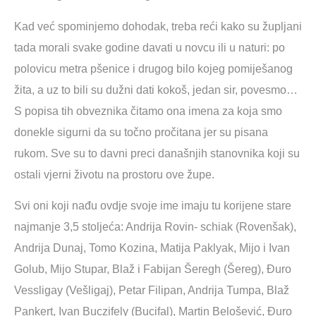
Kad već spominjemo dohodak, treba reći kako su župljani
tada morali svake godine davati u novcu ili u naturi: po
polovicu metra pšenice i drugog bilo kojeg pomiješanog
žita, a uz to bili su dužni dati kokoš, jedan sir, povesmo…
S popisa tih obveznika čitamo ona imena za koja smo
donekle sigurni da su točno pročitana jer su pisana
rukom. Sve su to davni preci današnjih stanovnika koji su
ostali vjerni životu na prostoru ove župe.
Svi oni koji nađu ovdje svoje ime imaju tu korijene stare
najmanje 3,5 stoljeća: Andrija Rovin- schiak (Rovenšak),
Andrija Dunaj, Tomo Kozina, Matija Paklyak, Mijo i Ivan
Golub, Mijo Stupar, Blaž i Fabijan Šeregh (Šereg), Đuro
Vessligay (Vešligaj), Petar Filipan, Andrija Tumpa, Blaž
Pankert, Ivan Buczifely (Bucifal), Martin Belošević, Đuro