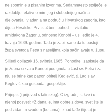
ne spominje u pisanim izvorima. Sedamnaesto stoljeće je
razdoblje relativno mirnijeg i slobodnijeg načina
djelovanja i vladanja na području Hrvatskog zagorja, kao
dijela Hrvatske. Prvi službeni pohod — vizitatio
arhiđakona Zagorju, odnosno Konobi – uslijedio je 4.
travnja 1639. godine. Tada je zapi- sano da tu postoji
župa svetoga Petra s naseljima koja sačinjavaju tu župu.
Slijedi obilazak 16. svibnja 1665. Pohoditelj zapisuje da
je župna crkva u Konobi podignuta u čast sv. Petra i za
nju se brine kao patron obitelj Keglević, tj. Ladislav
Keglević kao gospodar gospoštije.
Prijepis (i prijevod s latinskog): O izgradnji crkve i o
njenoj posveti: «Zidana je, ima dobre zidove, svetište je
pod zidanim svodom (boltama), iznad lađe (tijela) je