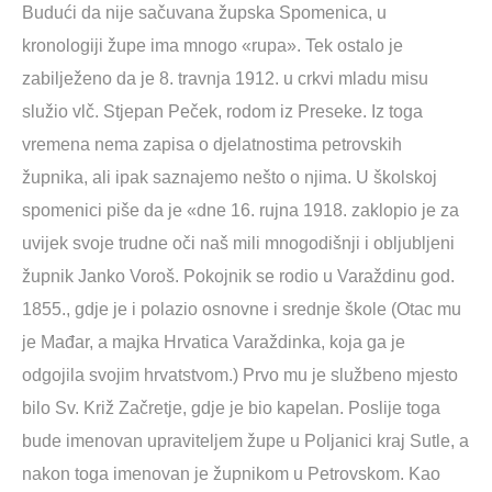
Budući da nije sačuvana župska Spomenica, u
kronologiji župe ima mnogo «rupa». Tek ostalo je
zabilježeno da je 8. travnja 1912. u crkvi mladu misu
služio vlč. Stjepan Peček, rodom iz Preseke. Iz toga
vremena nema zapisa o djelatnostima petrovskih
župnika, ali ipak saznajemo nešto o njima. U školskoj
spomenici piše da je «dne 16. rujna 1918. zaklopio je za
uvijek svoje trudne oči naš mili mnogodišnji i obljubljeni
župnik Janko Voroš. Pokojnik se rodio u Varaždinu god.
1855., gdje je i polazio osnovne i srednje škole (Otac mu
je Mađar, a majka Hrvatica Varaždinka, koja ga je
odgojila svojim hrvatstvom.) Prvo mu je službeno mjesto
bilo Sv. Križ Začretje, gdje je bio kapelan. Poslije toga
bude imenovan upraviteljem župe u Poljanici kraj Sutle, a
nakon toga imenovan je župnikom u Petrovskom. Kao