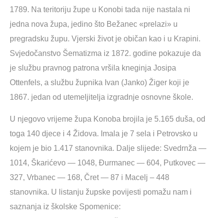
1789. Na teritoriju župe u Konobi tada nije nastala ni
jedna nova župa, jedino što Bežanec «prelazi» u
pregradsku župu. Vjerski život je običan kao i u Krapini.
Svjedočanstvo Šematizma iz 1872. godine pokazuje da
je službu pravnog patrona vršila kneginja Josipa
Ottenfels, a službu župnika Ivan (Janko) Žiger koji je
1867. jedan od utemeljitelja izgradnje osnovne škole.
U njegovo vrijeme župa Konoba brojila je 5.165 duša, od
toga 140 djece i 4 Židova. Imala je 7 sela i Petrovsko u
kojem je bio 1.417 stanovnika. Dalje slijede: Svedrnža —
1014, Škarićevo — 1048, Đurmanec — 604, Putkovec —
327, Vrbanec — 168, Čret — 87 i Macelj – 448
stanovnika. U listanju župske povijesti pomažu nam i
saznanja iz školske Spomenice: