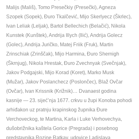
Malijs (Mališ), Tomo Presečkiy (Presečki), Agneza
Szopek (Sopek), Đuro Tkalčević, Mijo Skerlyecz (Škrlec),
Ivan Leliak (Leljak), Bartol Bellechich (Belačić), Nikola
Kunstek (Kunštek), Andrija Illych (Ilić), Andrija Golecz
(Golec), Andrija Juričko, Matej Friik (Fruk), Martin
Zrinschiak (Zrinščak), Mijo Harmina, Đuro Shernigh
(Škrnjug), Nikola Hrestak, Đuro Zvechnyak (Svečnjak),
Jakov Podgajski, Mijo Korad (Koret), Marko Musk
(Mužar), Jakov Poslanchecz (Poslončec), Blaž Ovčar
(Ovčar), Ivan Krissnik (Križnik)… Dvanaest godina
kasnije — 23. sijeć’nja 1677. crkvu u župi Konoba pohodi
arhiđakon uz pratnju krapinskog župnika Đure
Verchoveckog, te Martina, Karla i Luke Verhovechya,
dušobrižnika kaštela Gorice (Pregrada) i posebnog
predstavnika Rozine Ratkay, udovice Ladislava