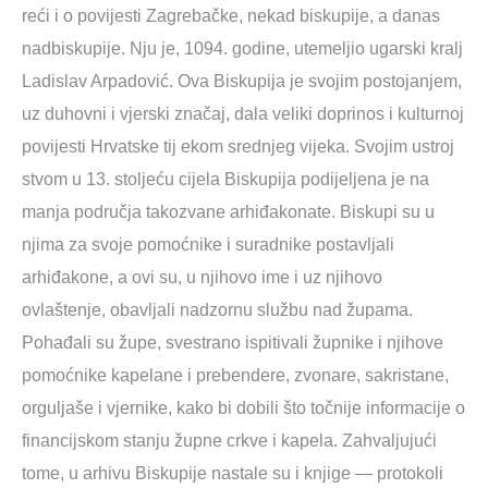
reći i o povijesti Zagrebačke, nekad biskupije, a danas
nadbiskupije. Nju je, 1094. godine, utemeljio ugarski kralj
Ladislav Arpadović. Ova Biskupija je svojim postojanjem,
uz duhovni i vjerski značaj, dala veliki doprinos i kulturnoj
povijesti Hrvatske tij ekom srednjeg vijeka. Svojim ustroj
stvom u 13. stoljeću cijela Biskupija podijeljena je na
manja područja takozvane arhiđakonate. Biskupi su u
njima za svoje pomoćnike i suradnike postavljali
arhiđakone, a ovi su, u njihovo ime i uz njihovo
ovlaštenje, obavljali nadzornu službu nad župama.
Pohađali su župe, svestrano ispitivali župnike i njihove
pomoćnike kapelane i prebendere, zvonare, sakristane,
orguljaše i vjernike, kako bi dobili što točnije informacije o
financijskom stanju župne crkve i kapela. Zahvaljujući
tome, u arhivu Biskupije nastale su i knjige — protokoli