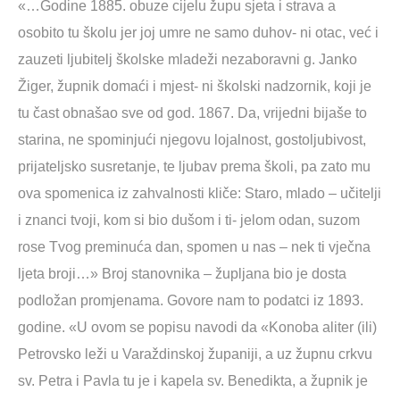
«…Godine 1885. obuze cijelu župu sjeta i strava a
osobito tu školu jer joj umre ne samo duhov- ni otac, već i
zauzeti ljubitelj školske mladeži nezaboravni g. Janko
Žiger, župnik domaći i mjest- ni školski nadzornik, koji je
tu čast obnašao sve od god. 1867. Da, vrijedni bijaše to
starina, ne spominjući njegovu lojalnost, gostoljubivost,
prijateljsko susretanje, te ljubav prema školi, pa zato mu
ova spomenica iz zahvalnosti kliče: Staro, mlado – učitelji
i znanci tvoji, kom si bio dušom i ti- jelom odan, suzom
rose Tvog preminuća dan, spomen u nas – nek ti vječna
ljeta broji…» Broj stanovnika – župljana bio je dosta
podložan promjenama. Govore nam to podatci iz 1893.
godine. «U ovom se popisu navodi da «Konoba aliter (ili)
Petrovsko leži u Varaždinskoj županiji, a uz župnu crkvu
sv. Petra i Pavla tu je i kapela sv. Benedikta, a župnik je