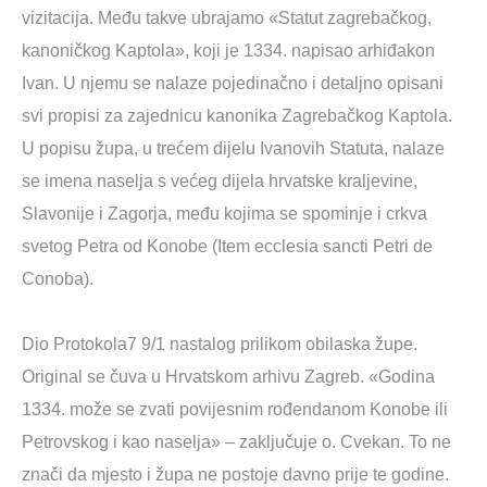
vizitacija. Među takve ubrajamo «Statut zagrebačkog,
kanoničkog Kaptola», koji je 1334. napisao arhiđakon
Ivan. U njemu se nalaze pojedinačno i detaljno opisani
svi propisi za zajednicu kanonika Zagrebačkog Kaptola.
U popisu župa, u trećem dijelu Ivanovih Statuta, nalaze
se imena naselja s većeg dijela hrvatske kraljevine,
Slavonije i Zagorja, među kojima se spominje i crkva
svetog Petra od Konobe (Item ecclesia sancti Petri de
Conoba).
Dio Protokola7 9/1 nastalog prilikom obilaska župe.
Original se čuva u Hrvatskom arhivu Zagreb. «Godina
1334. može se zvati povijesnim rođendanom Konobe ili
Petrovskog i kao naselja» – zaključuje o. Cvekan. To ne
znači da mjesto i župa ne postoje davno prije te godine.