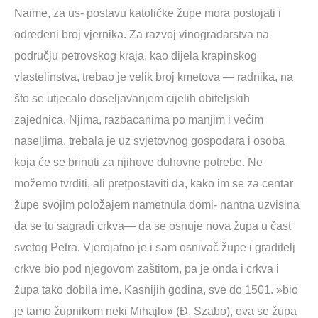
Naime, za us- postavu katoličke župe mora postojati i
određeni broj vjernika. Za razvoj vinogradarstva na
području petrovskog kraja, kao dijela krapinskog
vlastelinstva, trebao je velik broj kmetova — radnika, na
što se utjecalo doseljavanjem cijelih obiteljskih
zajednica. Njima, razbacanima po manjim i većim
naseljima, trebala je uz svjetovnog gospodara i osoba
koja će se brinuti za njihove duhovne potrebe. Ne
možemo tvrditi, ali pretpostaviti da, kako im se za centar
župe svojim položajem nametnula domi- nantna uzvisina
da se tu sagradi crkva— da se osnuje nova župa u čast
svetog Petra. Vjerojatno je i sam osnivač župe i graditelj
crkve bio pod njegovom zaštitom, pa je onda i crkva i
župa tako dobila ime. Kasnijih godina, sve do 1501. »bio
je tamo župnikom neki Mihajlo» (Đ. Szabo), ova se župa