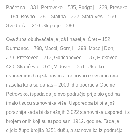
Pačetina – 331, Petrovsko – 535, Podgaj – 239, Preseka
– 184, Rovno – 281, Slatina – 232, Stara Ves – 560,
Svedruža – 210, Štuparje – 380.
Ova župa obuhvaćala je još i naselja: Čret – 152,
Đurmanec – 798, Macelj Gornji – 298, Macelj Donji –
373, Pretkovec – 213, Goričanovec – 137, Putkovec –
420, Škarićevo – 375, Vidovec – 351. Ukoliko
usporedimo broj stanovnika, odnosno izdvojimo ona
naselja koja su danas – 2009. dio područja Općine
Petrovsko, ispada da je ovo područje prije sto godina
imalo tisuću stanovnika više. Usporedba bi bila još
poraznija kada bi današnjih 3.022 stanovnika usporedili s
brojem onih koji su tu popisani 1912. godine. Tada je
cijela župa brojila 8351 dušu, a stanovnika iz područja