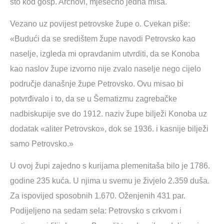
sto kod gosp. Archovi, mjesečno jedna misa.
Vezano uz povijest petrovske župe o. Cvekan piše:
«Budući da se središtem župe navodi Petrovsko kao
naselje, izgleda mi opravdanim utvrditi, da se Konoba
kao naslov župe izvorno nije zvalo naselje nego cijelo
područje današnje župe Petrovsko. Ovu misao bi
potvrđivalo i to, da se u Šematizmu zagrebačke
nadbiskupije sve do 1912. naziv župe bilježi Konoba uz
dodatak «aliter Petrovsko», dok se 1936. i kasnije bilježi
samo Petrovsko.»
U ovoj župi zajedno s kurijama plemenitaša bilo je 1786.
godine 235 kuća. U njima u svemu je živjelo 2.359 duša.
Za ispovijed sposobnih 1.670. Oženjenih 431 par.
Podijeljeno na sedam sela: Petrovsko s crkvom i