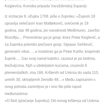
Keglevića. Konoba pripada Varaždinskoj županiji.
Iz vizitacije 8. ožujka 1708. piše o župniku: «Župom 18
upravlja velečasni Ivan Mattteković, svećenik je 19
godina, star 48 godina, po narodnosti Međimurec, završio
filozofiju… Prezentirao ga je gosp. knez Petar Keglević, a
za župnika potvrdio prečasni gosp. Stjepan Selišević,
generalni vikar…, a instalirao ga je Petar Karllo, krapinski
župnik…. Sav ovaj narod katolici, razasut je po brdima,
brežuljcima. Njih u obiteljskim kućama, izuzevši 6
plemenitaških, ima 166. Krštenih od Uskrsa do sada 110,
umrlih 30, sklopljenih ženidbi 48…» Među zapisanim s
ovog pohoda zanimljivo je i ono što piše ispod
međunaslova:
«O štoli (plaćanje župniku): Od novog krštenja od Uskrsa