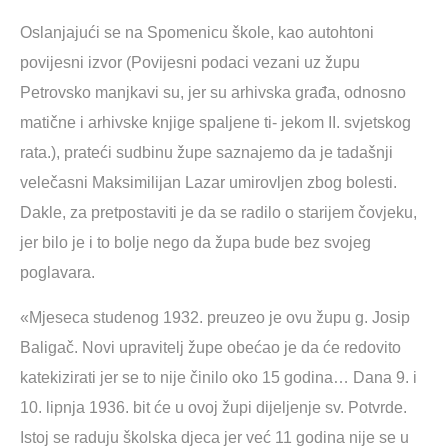
Oslanjajući se na Spomenicu škole, kao autohtoni
povijesni izvor (Povijesni podaci vezani uz župu
Petrovsko manjkavi su, jer su arhivska građa, odnosno
matične i arhivske knjige spaljene ti- jekom II. svjetskog
rata.), prateći sudbinu župe saznajemo da je tadašnji
velečasni Maksimilijan Lazar umirovljen zbog bolesti.
Dakle, za pretpostaviti je da se radilo o starijem čovjeku,
jer bilo je i to bolje nego da župa bude bez svojeg
poglavara.
«Mjeseca studenog 1932. preuzeo je ovu župu g. Josip
Baligač. Novi upravitelj župe obećao je da će redovito
katekizirati jer se to nije činilo oko 15 godina… Dana 9. i
10. lipnja 1936. bit će u ovoj župi dijeljenje sv. Potvrde.
Istoj se raduju školska djeca jer već 11 godina nije se u