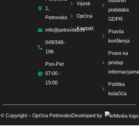
osobnih
Vijesti
1,
podataka
Općina
Petrovsko
GDPR
Kontakt
info@petrovsko.hr
Pravila
korištenja
049/348-
196
Pravo na
pristup
Pon-Pet:
informacijam
07:00 -
15:00
Politika
kolačića
© Copyright –
Općina Petrovsko
Developed by