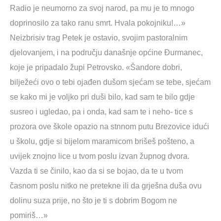
Radio je neumorno za svoj narod, pa mu je to mnogo
doprinosilo za tako ranu smrt. Hvala pokojniku!…»
Neizbrisiv trag Petek je ostavio, svojim pastoralnim
djelovanjem, i na području današnje općine Đurmanec,
koje je pripadalo župi Petrovsko. «Šandore dobri,
bilježeći ovo o tebi ojađen dušom sjećam se tebe, sjećam
se kako mi je voljko pri duši bilo, kad sam te bilo gdje
susreo i ugledao, pa i onda, kad sam te i neho- tice s
prozora ove škole opazio na stnnom putu Brezovice idući
u školu, gdje si bijelom maramicom brišeš pošteno, a
uvijek znojno lice u tvom poslu izvan župnog dvora.
Vazda ti se činilo, kao da si se bojao, da te u tvom
časnom poslu nitko ne pretekne ili da grješna duša ovu
dolinu suza prije, no što je ti s dobrim Bogom ne
pomiriš…»