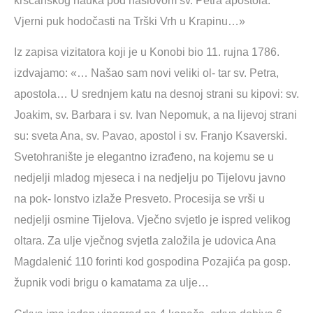
kršćanskog nauka pod naslovom sv. Petra apostola.
Vjerni puk hodočasti na Trški Vrh u Krapinu…»
Iz zapisa vizitatora koji je u Konobi bio 11. rujna 1786.
izdvajamo: «… Našao sam novi veliki ol- tar sv. Petra,
apostola… U srednjem katu na desnoj strani su kipovi: sv.
Joakim, sv. Barbara i sv. Ivan Nepomuk, a na lijevoj strani
su: sveta Ana, sv. Pavao, apostol i sv. Franjo Ksaverski.
Svetohranište je elegantno izrađeno, na kojemu se u
nedjelji mladog mjeseca i na nedjelju po Tijelovu javno
na pok- lonstvo izlaže Presveto. Procesija se vrši u
nedjelji osmine Tijelova. Vječno svjetlo je ispred velikog
oltara. Za ulje vječnog svjetla založila je udovica Ana
Magdalenić 110 forinti kod gospodina Pozajića pa gosp.
župnik vodi brigu o kamatama za ulje…