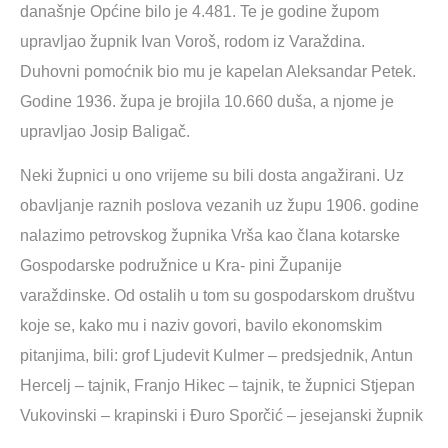
današnje Općine bilo je 4.481. Te je godine župom
upravljao župnik Ivan Voroš, rodom iz Varaždina.
Duhovni pomoćnik bio mu je kapelan Aleksandar Petek.
Godine 1936. župa je brojila 10.660 duša, a njome je
upravljao Josip Baligač.
Neki župnici u ono vrijeme su bili dosta angažirani. Uz
obavljanje raznih poslova vezanih uz župu 1906. godine
nalazimo petrovskog župnika Vrša kao člana kotarske
Gospodarske podružnice u Kra- pini Županije
varaždinske. Od ostalih u tom su gospodarskom društvu
koje se, kako mu i naziv govori, bavilo ekonomskim
pitanjima, bili: grof Ljudevit Kulmer – predsjednik, Antun
Hercelj – tajnik, Franjo Hikec – tajnik, te župnici Stjepan
Vukovinski – krapinski i Đuro Sporčić – jesejanski župnik