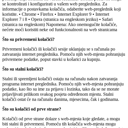
se kontrolirati i konfigurirati u vašem web pregledniku. Za
informacije o postavkama kolačića, odaberite web-preglednik koji
koristite. • Chrome • Firefox • Internet Explorer 9 • Internet
Explorer 7 i 8 • Opera (stranica na engleskom jeziku) • Safari
(stranica na engleskom) Napomena: Ako onemogućite kolačiće,
nećete moći koristiti neke od funkcionalnosti na web stranicama
Što su privremeni kolačići?
Privremeni kolačići ili kolačići sesije uklanjaju se s računala po
zatvaranju internet preglednika. Pomoću njih web-mjesta pohranjuju
privremene podatke, poput stavki u košarici za kupnju.
Što su stalni kolačići?
Stalni ili spremljeni kolačići ostaju na računalu nakon zatvaranja
programa internet preglednika. Pomoću njih web-mjesta pohranjuju
podatke, kao što su ime za prijavu i lozinka, tako da se ne morate
prijavljivati prilikom svakog posjeta određenom mjestu. Stalni
kolačići ostat će na računalu danima, mjesecima, čak i godinama.
Što su kolačići od prve strane?
Kolačići od prve strane dolaze s web-mjesta koje gledate, a mogu
biti stalni ili privremeni. Pomoću tih kolačića web-mjesta mogu