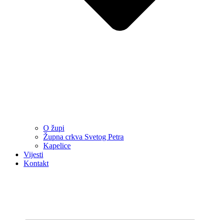
O župi
Župna crkva Svetog Petra
Kapelice
Vijesti
Kontakt