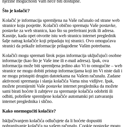
njezine mogućnosti Vam neće biti dostupne.
Što je kolačić?
Kolačić je informacija spremljena na Vaše računalo od strane web
stranice koju posjetite. Kolačići obično spremaju Vaše postavke,
postavke za web stranicu, kao što su preferirani jezik ili adresa.
Kasnije, kada opet otvorite istu web stranicu internet preglednik
šalje natrag kolačiće koji pripadaju toj stranici. Ovo omogućava
stranici da prikaže informacije prilagođene Vašim potrebama.
Kolačići mogu spremati širok pojas informacija uključujući osobne
informacije (kao što je Vaše ime ili e-mail adresa). Ipak, ova
informacija može biti spremljena jedino ako Vi to omogućite – web
stranice ne mogu dobiti pristup informacijama koji im Vi niste dali i
ne mogu pristupiti drugim datotekama na Vašem računalu. Zadane
aktivnosti spremanja i slanja kolačića Vama nisu vidljive. Ipak,
možete promijeniti Vaše postavke internet preglednika da možete
sami birati hoćete li zahtjeve za spremanje kolačića odobriti ili
odbiti, pobrišete spremljene kolačiće automatski pri zatvaranju
internet preglednika i slično.
Kako onemogućiti kolačiće?
Isključivanjem kolačića odlučujete da li hoćete dopustiti
pohranjivanje kolačića na vašem računalu. Cookie postavke mogu