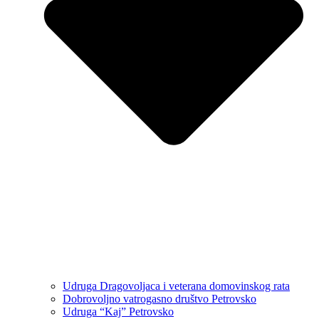
Udruga Dragovoljaca i veterana domovinskog rata
Dobrovoljno vatrogasno društvo Petrovsko
Udruga “Kaj” Petrovsko