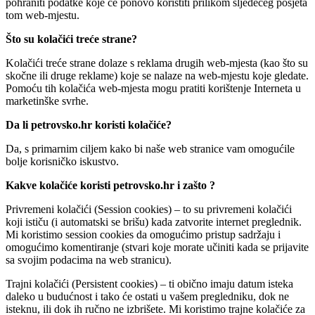
pohraniti podatke koje će ponovo koristiti prilikom sljedećeg posjeta
tom web-mjestu.
Što su kolačići treće strane?
Kolačići treće strane dolaze s reklama drugih web-mjesta (kao što su
skočne ili druge reklame) koje se nalaze na web-mjestu koje gledate.
Pomoću tih kolačića web-mjesta mogu pratiti korištenje Interneta u
marketinške svrhe.
Da li petrovsko.hr
koristi kolačiće?
Da, s primarnim ciljem kako bi naše web stranice vam omogućile
bolje korisničko iskustvo.
Kakve kolačiće koristi petrovsko.hr
i zašto ?
Privremeni kolačići (Session cookies) – to su privremeni kolačići
koji ističu (i automatski se brišu) kada zatvorite internet preglednik.
Mi koristimo session cookies da omogućimo pristup sadržaju i
omogućimo komentiranje (stvari koje morate učiniti kada se prijavite
sa svojim podacima na web stranicu).
Trajni kolačići (Persistent cookies) – ti obično imaju datum isteka
daleko u budućnost i tako će ostati u vašem pregledniku, dok ne
isteknu, ili dok ih ručno ne izbrišete. Mi koristimo trajne kolačiće za