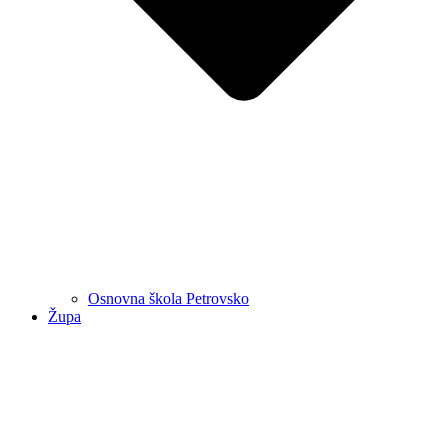
Osnovna škola Petrovsko
Župa