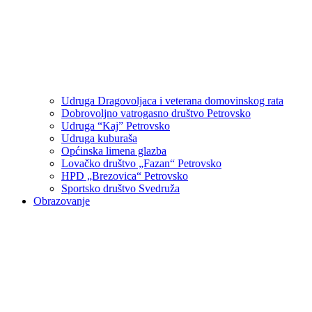
Udruga Dragovoljaca i veterana domovinskog rata
Dobrovoljno vatrogasno društvo Petrovsko
Udruga “Kaj” Petrovsko
Udruga kuburaša
Općinska limena glazba
Lovačko društvo „Fazan“ Petrovsko
HPD „Brezovica“ Petrovsko
Sportsko društvo Svedruža
Obrazovanje