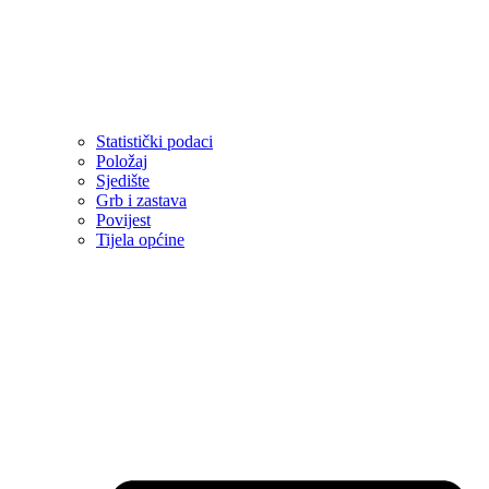
Statistički podaci
Položaj
Sjedište
Grb i zastava
Povijest
Tijela općine