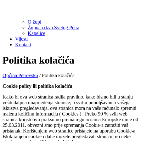
O župi
Župna crkva Svetog Petra
Kapelice
Vijesti
Kontakt
Politika kolačića
Općina Petrovsko
/
Politika kolačića
Cookie policy ili politika kolačića
Kako bi ova web stranica radila pravilno, kako bismo bili u stanju
vršiti daljnja unaprjeđenja stranice, u svrhu poboljšavanja vašega
iskustva pregledavanja, ova stranica mora na vaše računalo spremiti
malenu količinu informacija ( Cookies ) . Preko 90 % svih web
stranica koristi ovu praksu no prema regulacijama Europske unije od
25.03.2011. obvezni smo prije spremanja Cookie-a zatražiti vaš
pristanak. Korištenjem web stranice pristajete na uporabu Cookie-a.
Blokiranjem cookie i dalje možete pregledavati stranicu, no neke