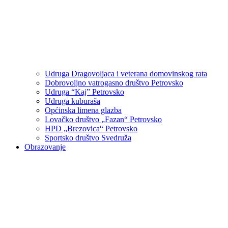
Udruga Dragovoljaca i veterana domovinskog rata
Dobrovoljno vatrogasno društvo Petrovsko
Udruga “Kaj” Petrovsko
Udruga kuburaša
Općinska limena glazba
Lovačko društvo „Fazan“ Petrovsko
HPD „Brezovica“ Petrovsko
Sportsko društvo Svedruža
Obrazovanje