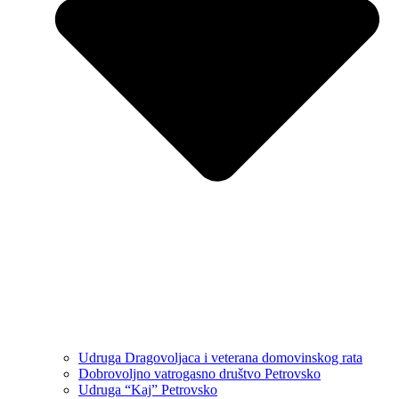
Udruga Dragovoljaca i veterana domovinskog rata
Dobrovoljno vatrogasno društvo Petrovsko
Udruga “Kaj” Petrovsko