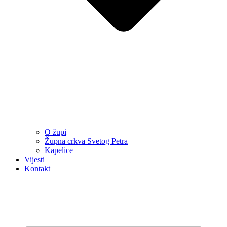
O župi
Župna crkva Svetog Petra
Kapelice
Vijesti
Kontakt