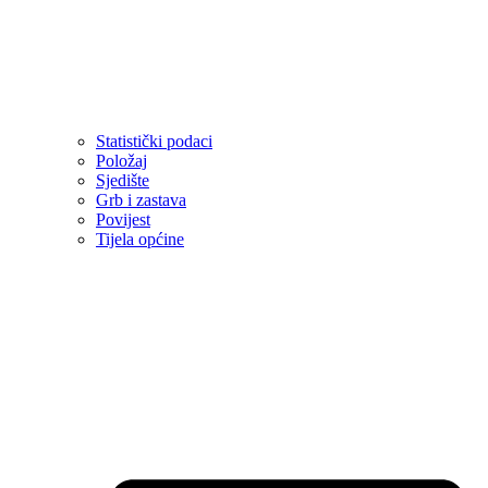
Statistički podaci
Položaj
Sjedište
Grb i zastava
Povijest
Tijela općine