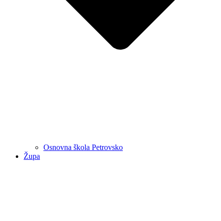
Osnovna škola Petrovsko
Župa