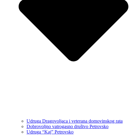
Udruga Dragovoljaca i veterana domovinskog rata
Dobrovoljno vatrogasno društvo Petrovsko
Udruga “Kaj” Petrovsko