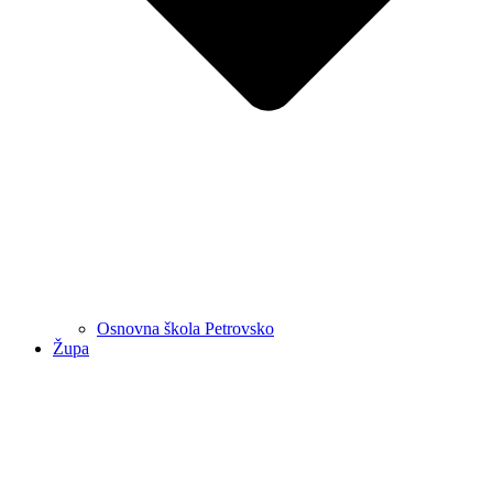
Osnovna škola Petrovsko
Župa