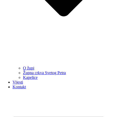
O župi
Župna crkva Svetog Petra
Kapelice
Vijesti
Kontakt