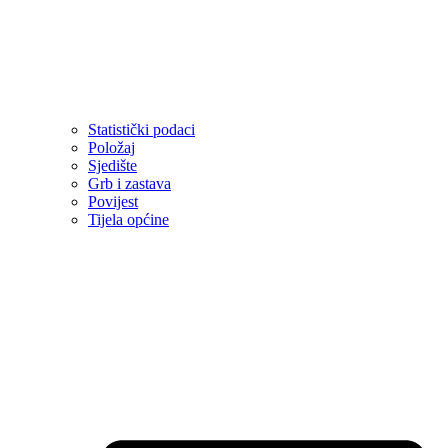
Statistički podaci
Položaj
Sjedište
Grb i zastava
Povijest
Tijela općine