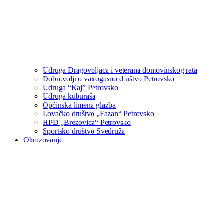
Udruga Dragovoljaca i veterana domovinskog rata
Dobrovoljno vatrogasno društvo Petrovsko
Udruga “Kaj” Petrovsko
Udruga kuburaša
Općinska limena glazba
Lovačko društvo „Fazan“ Petrovsko
HPD „Brezovica“ Petrovsko
Sportsko društvo Svedruža
Obrazovanje