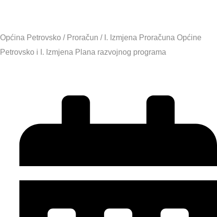
Općina Petrovsko
/
Proračun
/
I. Izmjena Proračuna Općine
Petrovsko i I. Izmjena Plana razvojnog programa