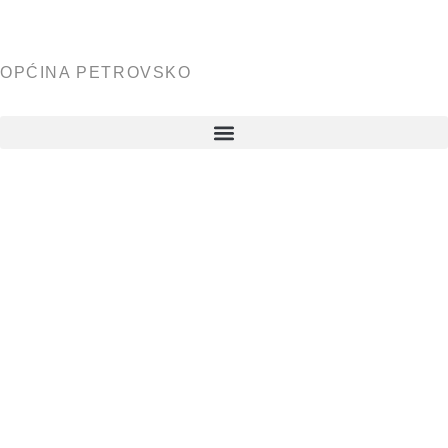
OPĆINA PETROVSKO
I. Izmjena
Proračuna
Općine