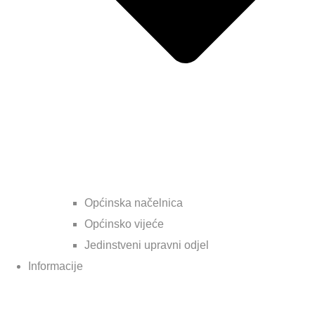
Općinska načelnica
Općinsko vijeće
Jedinstveni upravni odjel
Informacije