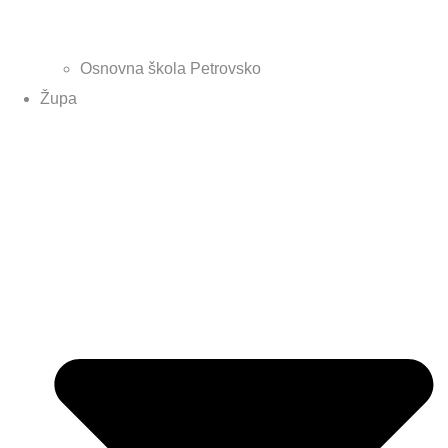
Osnovna škola Petrovsko
Župa