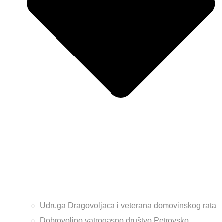
Udruga Dragovoljaca i veterana domovinskog rata
Dobrovoljno vatrogasno društvo Petrovsko