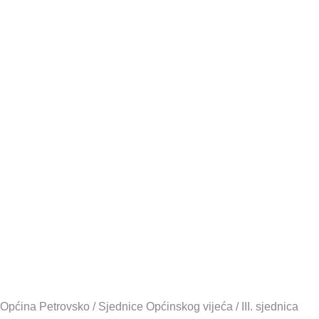
III. sjednica
Općinskog
vijeća –
20.09.2017.
Općina Petrovsko
/
Sjednice Općinskog vijeća
/
III. sjednica