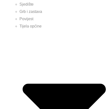
Sjedište
Grb i zastava
Povijest
Tijela općine