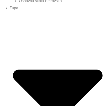
Osnovna škola Petrovsko
Župa