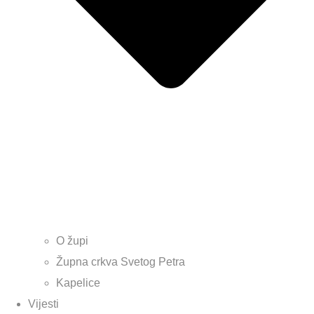
O župi
Župna crkva Svetog Petra
Kapelice
Vijesti