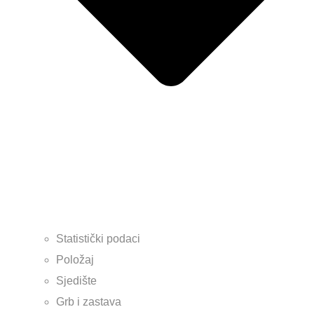
Statistički podaci
Položaj
Sjedište
Grb i zastava