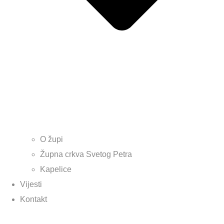
O župi
Župna crkva Svetog Petra
Kapelice
Vijesti
Kontakt