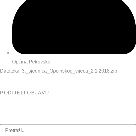
Općina Petrovsko
Datoteka:
3._sjednica_Opcinskog_vijeca_2.1.2018.zip
PODIJELI OBJAVU: