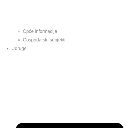
Opće informacije
Gospodarski subjekti
Udruge