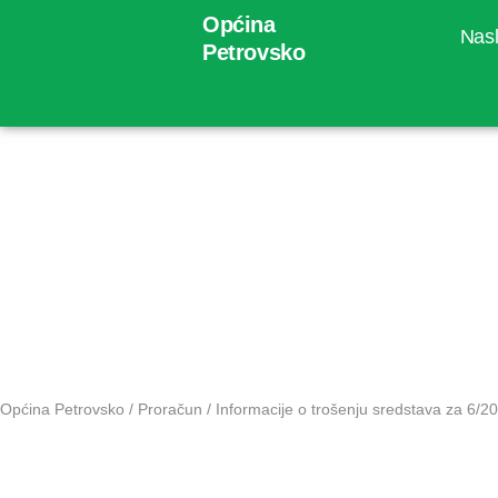
Općina
Nas
Petrovsko
Informacije
za 6/2025
Općina Petrovsko
/
Proračun
/
Informacije o trošenju sredstava za 6/2