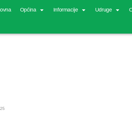
lovna
Općina
Informacije
Udruge
O
 o trošenju
025