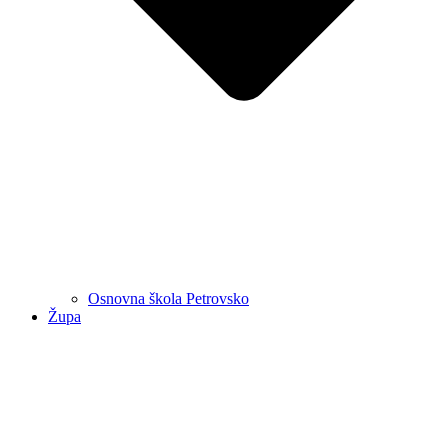
Osnovna škola Petrovsko
Župa