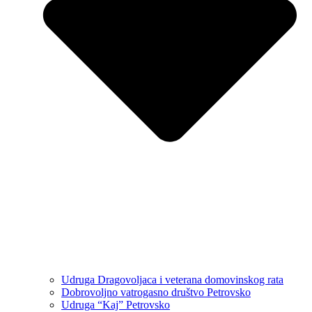
Udruga Dragovoljaca i veterana domovinskog rata
Dobrovoljno vatrogasno društvo Petrovsko
Udruga “Kaj” Petrovsko