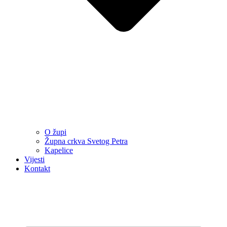
O župi
Župna crkva Svetog Petra
Kapelice
Vijesti
Kontakt