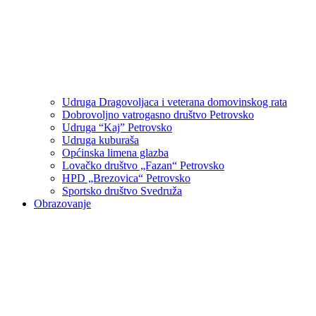
Udruga Dragovoljaca i veterana domovinskog rata
Dobrovoljno vatrogasno društvo Petrovsko
Udruga “Kaj” Petrovsko
Udruga kuburaša
Općinska limena glazba
Lovačko društvo „Fazan“ Petrovsko
HPD „Brezovica“ Petrovsko
Sportsko društvo Svedruža
Obrazovanje