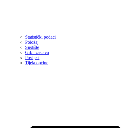
Statistički podaci
Položaj
Sjedište
Grb i zastava
Povijest
Tijela općine