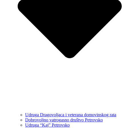
Udruga Dragovoljaca i veterana domovinskog rata
Dobrovoljno vatrogasno društvo Petrovsko
Udruga “Kaj” Petrovsko