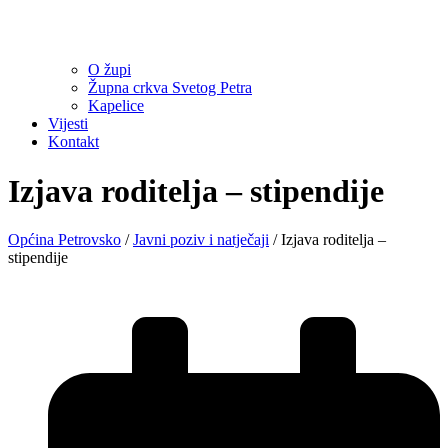
O župi
Župna crkva Svetog Petra
Kapelice
Vijesti
Kontakt
Izjava roditelja – stipendije
Općina Petrovsko
/
Javni poziv i natječaji
/
Izjava roditelja –
stipendije