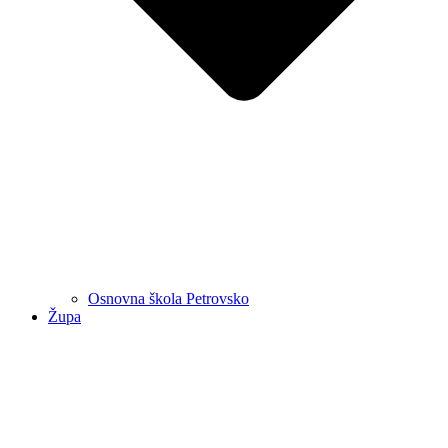
Osnovna škola Petrovsko
Župa