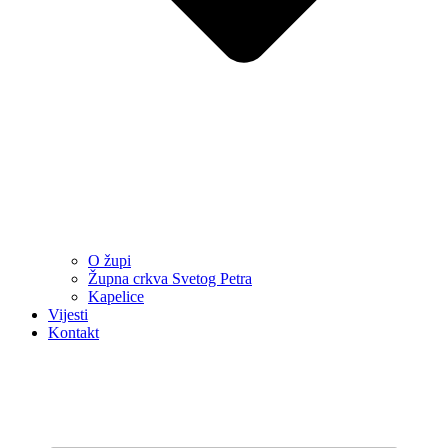
O župi
Župna crkva Svetog Petra
Kapelice
Vijesti
Kontakt