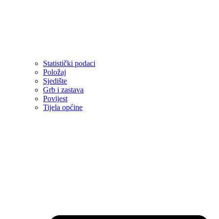
Statistički podaci
Položaj
Sjedište
Grb i zastava
Povijest
Tijela općine