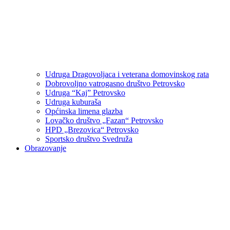
Udruga Dragovoljaca i veterana domovinskog rata
Dobrovoljno vatrogasno društvo Petrovsko
Udruga “Kaj” Petrovsko
Udruga kuburaša
Općinska limena glazba
Lovačko društvo „Fazan“ Petrovsko
HPD „Brezovica“ Petrovsko
Sportsko društvo Svedruža
Obrazovanje