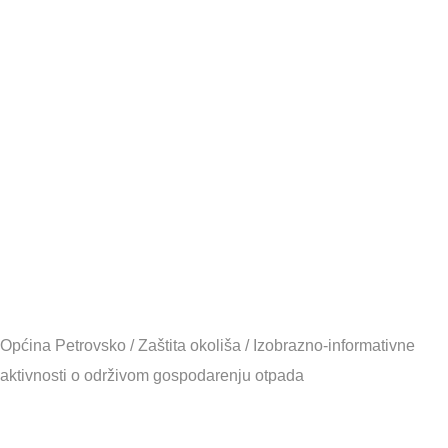
o održivom
gospodare
otpada
Općina Petrovsko
/
Zaštita okoliša
/
Izobrazno-informativne
aktivnosti o održivom gospodarenju otpada