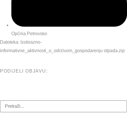
Općina Petrovsko
Datoteka:
Izobrazno-
informativne_aktivnosti_o_odrzivom_gospodarenju otpada.zip
PODIJELI OBJAVU: