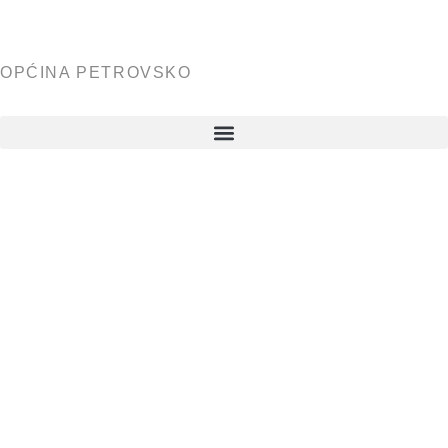
OPĆINA PETROVSKO
Izobrazno-
informativ
aktivnosti