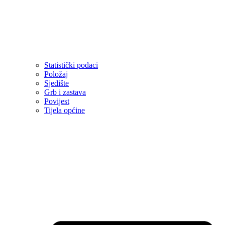
Statistički podaci
Položaj
Sjedište
Grb i zastava
Povijest
Tijela općine