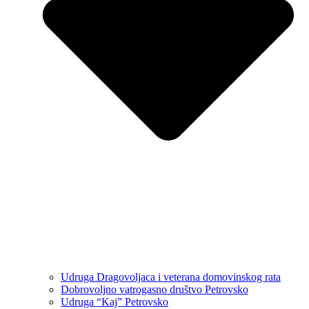
Udruga Dragovoljaca i veterana domovinskog rata
Dobrovoljno vatrogasno društvo Petrovsko
Udruga “Kaj” Petrovsko