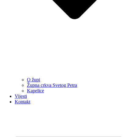
O župi
Župna crkva Svetog Petra
Kapelice
Vijesti
Kontakt