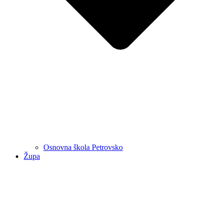
Osnovna škola Petrovsko
Župa