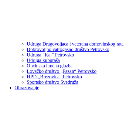
Udruga Dragovoljaca i veterana domovinskog rata
Dobrovoljno vatrogasno društvo Petrovsko
Udruga “Kaj” Petrovsko
Udruga kuburaša
Općinska limena glazba
Lovačko društvo „Fazan“ Petrovsko
HPD „Brezovica“ Petrovsko
Sportsko društvo Svedruža
Obrazovanje