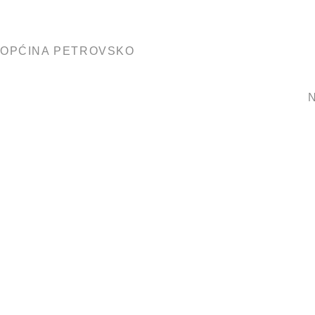
OPĆINA PETROVSKO
N
IZVRSENJ
FINANCIR
POTREBA U