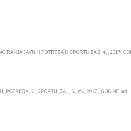
INE
IRANJA JAVNIH POTREBA U SPORTU ZA 6. mj. 2017. GO
_POTREBA_U_SPORTU_ZA__6._mj._2017._GODINE.pdf