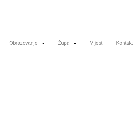
Obrazovanje
Župa
Vijesti
Kontakt
MA
IH
A 6. mj.