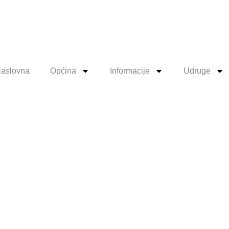
aslovna
Općina
Informacije
Udruge
E PROGRA
ANJA JAVN
 SPORTU Z