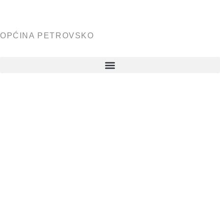
OPĆINA PETROVSKO
Javni
natječaj za
financiranj