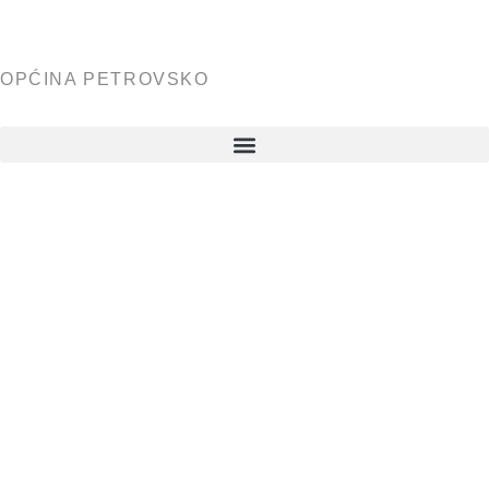
OPĆINA PETROVSKO
Javni
natječaj za
prijam u