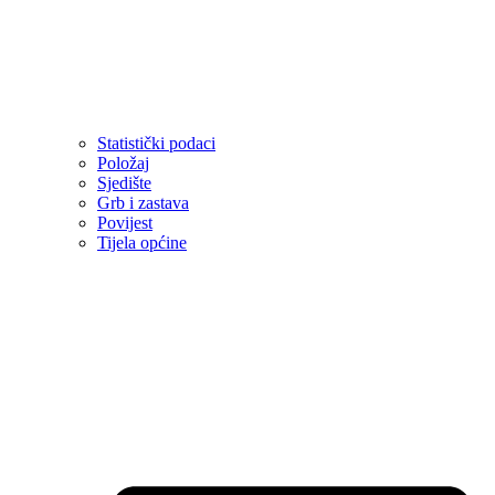
Statistički podaci
Položaj
Sjedište
Grb i zastava
Povijest
Tijela općine