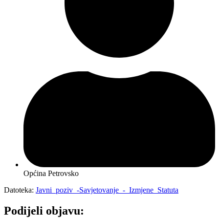
Općina Petrovsko
Datoteka:
Javni_poziv_-Savjetovanje_-_Izmjene_Statuta
Podijeli objavu: