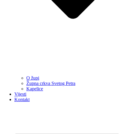
O župi
Župna crkva Svetog Petra
Kapelice
Vijesti
Kontakt