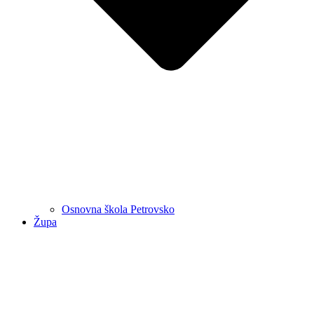
Osnovna škola Petrovsko
Župa