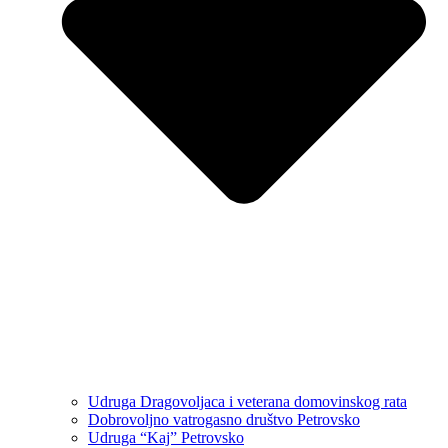
Udruga Dragovoljaca i veterana domovinskog rata
Dobrovoljno vatrogasno društvo Petrovsko
Udruga “Kaj” Petrovsko