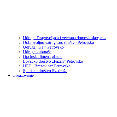
Udruga Dragovoljaca i veterana domovinskog rata
Dobrovoljno vatrogasno društvo Petrovsko
Udruga “Kaj” Petrovsko
Udruga kuburaša
Općinska limena glazba
Lovačko društvo „Fazan“ Petrovsko
HPD „Brezovica“ Petrovsko
Sportsko društvo Svedruža
Obrazovanje