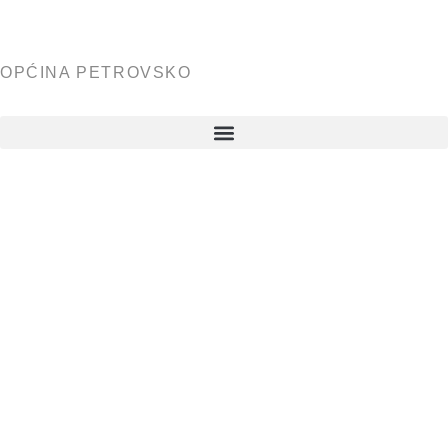
OPĆINA PETROVSKO
Javni poziv
za
sufinancira