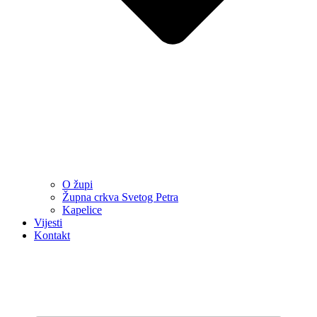
O župi
Župna crkva Svetog Petra
Kapelice
Vijesti
Kontakt