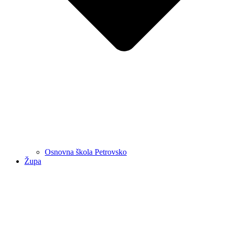
Osnovna škola Petrovsko
Župa