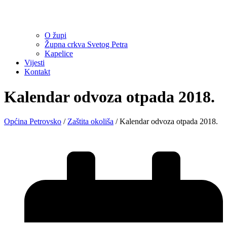
O župi
Župna crkva Svetog Petra
Kapelice
Vijesti
Kontakt
Kalendar odvoza otpada 2018.
Općina Petrovsko
/
Zaštita okoliša
/
Kalendar odvoza otpada 2018.