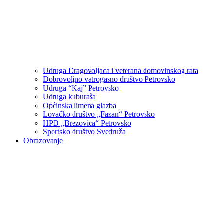
Udruga Dragovoljaca i veterana domovinskog rata
Dobrovoljno vatrogasno društvo Petrovsko
Udruga “Kaj” Petrovsko
Udruga kuburaša
Općinska limena glazba
Lovačko društvo „Fazan“ Petrovsko
HPD „Brezovica“ Petrovsko
Sportsko društvo Svedruža
Obrazovanje