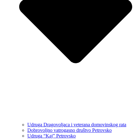
Udruga Dragovoljaca i veterana domovinskog rata
Dobrovoljno vatrogasno društvo Petrovsko
Udruga “Kaj” Petrovsko