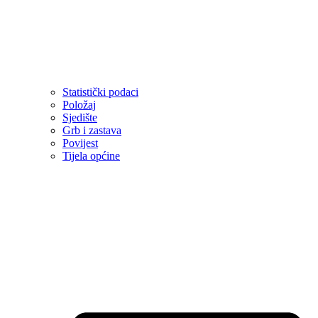
Statistički podaci
Položaj
Sjedište
Grb i zastava
Povijest
Tijela općine