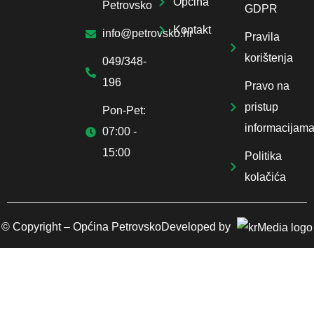
Općina
Petrovsko
GDPR
Kontakt
info@petrovsko.hr
Pravila
korištenja
049/348-
196
Pravo na
pristup
Pon-Pet:
informacijam
07:00 -
15:00
Politika
kolačića
© Copyright –
Općina Petrovsko
Developed by