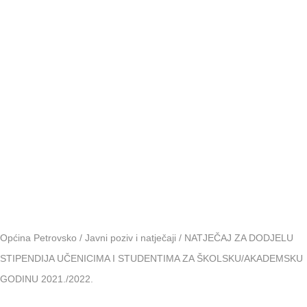
ŠKOLSKU
GODINU
2021./2022.
Općina Petrovsko
/
Javni poziv i natječaji
/
NATJEČAJ ZA DODJELU
STIPENDIJA UČENICIMA I STUDENTIMA ZA ŠKOLSKU/AKADEMSKU
GODINU 2021./2022.