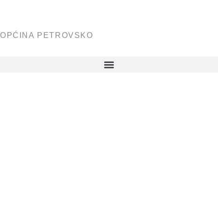
OPĆINA PETROVSKO
NATJEČAJ
ZA
DODJELU