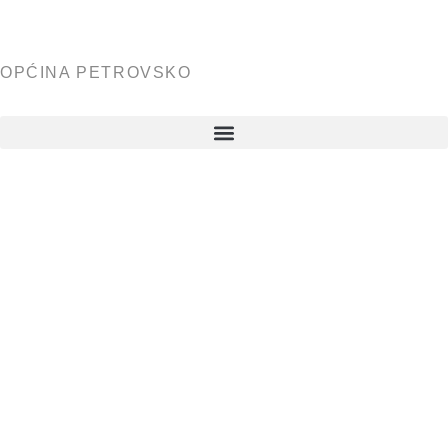
OPĆINA PETROVSKO
NATJEČAJ
ZA
DODJELU