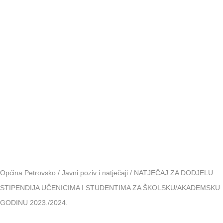
ŠKOLSKU
GODINU
2023./2024.
Općina Petrovsko
/
Javni poziv i natječaji
/
NATJEČAJ ZA DODJELU
STIPENDIJA UČENICIMA I STUDENTIMA ZA ŠKOLSKU/AKADEMSKU
GODINU 2023./2024.