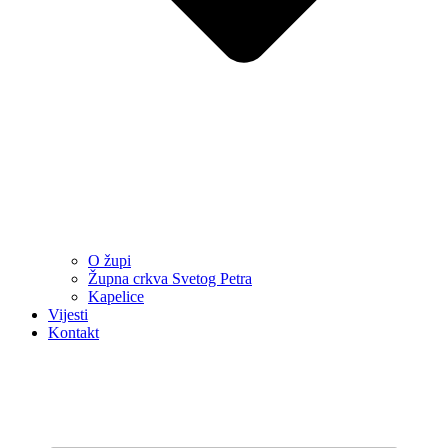
O župi
Župna crkva Svetog Petra
Kapelice
Vijesti
Kontakt