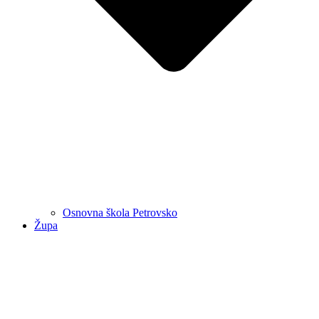
Osnovna škola Petrovsko
Župa