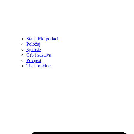
Statistički podaci
Položaj
Sjedište
Grb i zastava
Povijest
Tijela općine