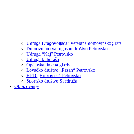
Udruga Dragovoljaca i veterana domovinskog rata
Dobrovoljno vatrogasno društvo Petrovsko
Udruga “Kaj” Petrovsko
Udruga kuburaša
Općinska limena glazba
Lovačko društvo „Fazan“ Petrovsko
HPD „Brezovica“ Petrovsko
Sportsko društvo Svedruža
Obrazovanje