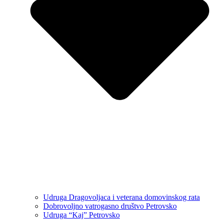
Udruga Dragovoljaca i veterana domovinskog rata
Dobrovoljno vatrogasno društvo Petrovsko
Udruga “Kaj” Petrovsko