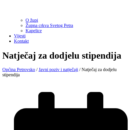
O župi
Župna crkva Svetog Petra
Kapelice
Vijesti
Kontakt
Natječaj za dodjelu stipendija
Općina Petrovsko
/
Javni poziv i natječaji
/
Natječaj za dodjelu
stipendija