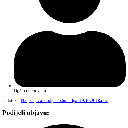
Općina Petrovsko
Datoteka:
Natjecaj_za_dodjelu_stipendija_19.10.2018.doc
Podijeli objavu: