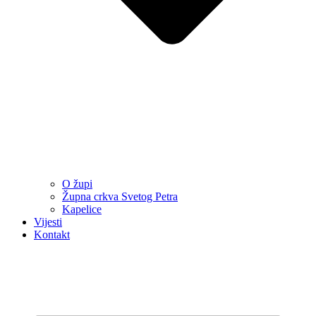
O župi
Župna crkva Svetog Petra
Kapelice
Vijesti
Kontakt