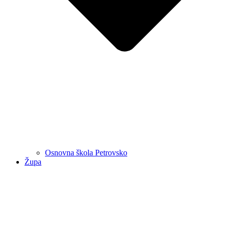
Osnovna škola Petrovsko
Župa