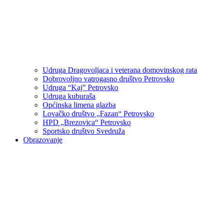
Udruga Dragovoljaca i veterana domovinskog rata
Dobrovoljno vatrogasno društvo Petrovsko
Udruga “Kaj” Petrovsko
Udruga kuburaša
Općinska limena glazba
Lovačko društvo „Fazan“ Petrovsko
HPD „Brezovica“ Petrovsko
Sportsko društvo Svedruža
Obrazovanje