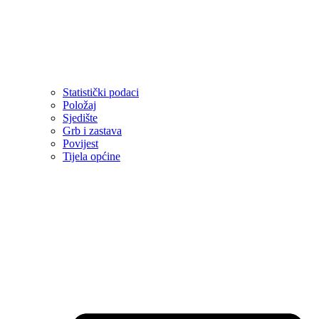
Statistički podaci
Položaj
Sjedište
Grb i zastava
Povijest
Tijela općine