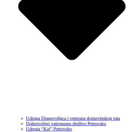
Udruga Dragovoljaca i veterana domovinskog rata
Dobrovoljno vatrogasno društvo Petrovsko
Udruga “Kaj” Petrovsko