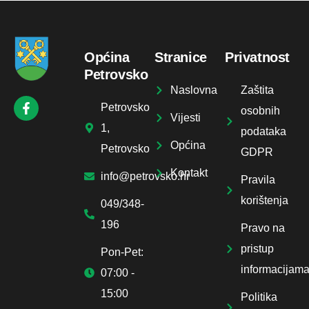
Općina
Stranice
Privatnost
Petrovsko
Naslovna
Zaštita
Petrovsko
osobnih
Vijesti
1,
podataka
Općina
Petrovsko
GDPR
Kontakt
info@petrovsko.hr
Pravila
korištenja
049/348-
196
Pravo na
pristup
Pon-Pet:
informacijam
07:00 -
15:00
Politika