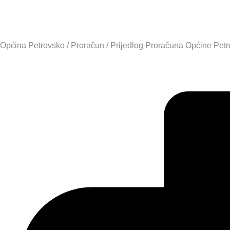
Općina Petrovsko
/
Proračun
/
Prijedlog Proračuna Općine Petr