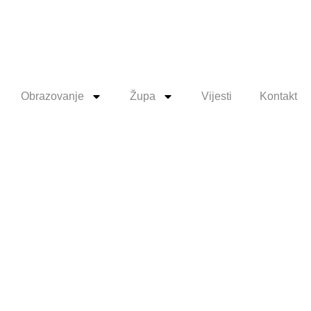
Obrazovanje
Župa
Vijesti
Kontakt
pćine
inu i
2024-2025