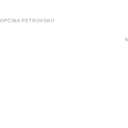
OPĆINA PETROVSKO
N
Prijedlog 
Petrovsko z
Projekcija