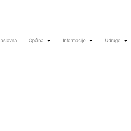
aslovna
Općina
Informacije
Udruge
Proračuna O
a 2023. god
 proračuna 