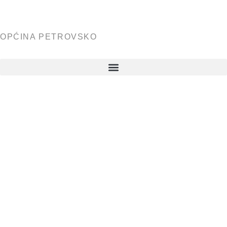
OPĆINA PETROVSKO
Proračunsk
akti općine
Petrovsko