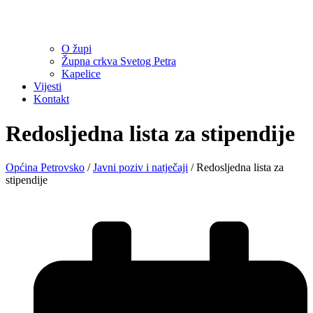
O župi
Župna crkva Svetog Petra
Kapelice
Vijesti
Kontakt
Redosljedna lista za stipendije
Općina Petrovsko
/
Javni poziv i natječaji
/
Redosljedna lista za
stipendije