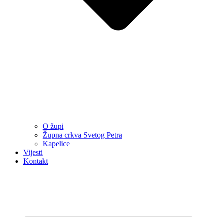
O župi
Župna crkva Svetog Petra
Kapelice
Vijesti
Kontakt