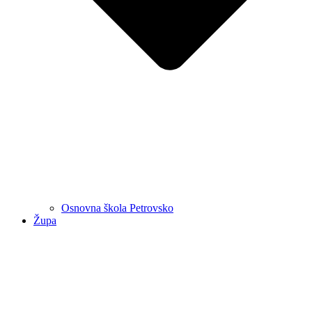
Osnovna škola Petrovsko
Župa