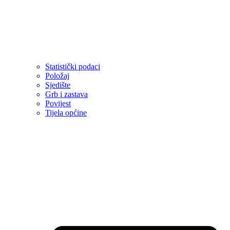
Statistički podaci
Položaj
Sjedište
Grb i zastava
Povijest
Tijela općine