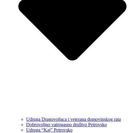
Udruga Dragovoljaca i veterana domovinskog rata
Dobrovoljno vatrogasno društvo Petrovsko
Udruga “Kaj” Petrovsko