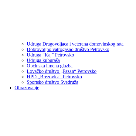
Udruga Dragovoljaca i veterana domovinskog rata
Dobrovoljno vatrogasno društvo Petrovsko
Udruga “Kaj” Petrovsko
Udruga kuburaša
Općinska limena glazba
Lovačko društvo „Fazan“ Petrovsko
HPD „Brezovica“ Petrovsko
Sportsko društvo Svedruža
Obrazovanje