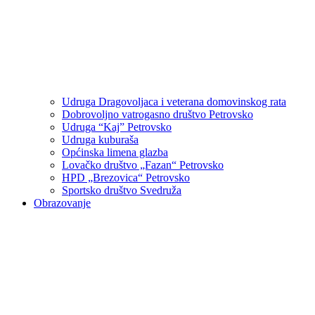
Udruga Dragovoljaca i veterana domovinskog rata
Dobrovoljno vatrogasno društvo Petrovsko
Udruga “Kaj” Petrovsko
Udruga kuburaša
Općinska limena glazba
Lovačko društvo „Fazan“ Petrovsko
HPD „Brezovica“ Petrovsko
Sportsko društvo Svedruža
Obrazovanje