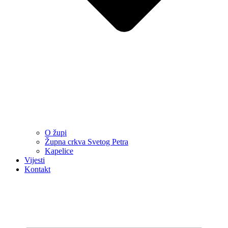
O župi
Župna crkva Svetog Petra
Kapelice
Vijesti
Kontakt