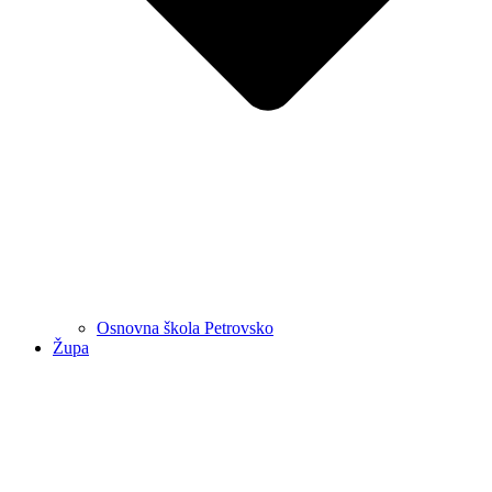
Osnovna škola Petrovsko
Župa