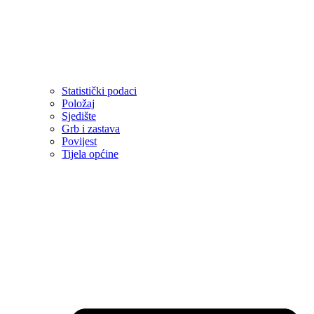
Statistički podaci
Položaj
Sjedište
Grb i zastava
Povijest
Tijela općine