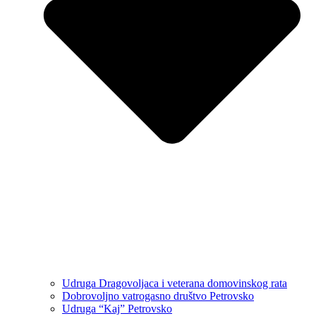
Udruga Dragovoljaca i veterana domovinskog rata
Dobrovoljno vatrogasno društvo Petrovsko
Udruga “Kaj” Petrovsko