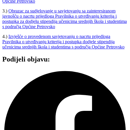
Općine Petrovsko
3.)
Obrazac za sudjelovanje u savjetovanju sa zainteresiranom
javnošću o nacrtu prijedloga Pravilnika o utvrđivanju kriterija i
postupka za dodjelu stipendija učenicima srednjih škola i studentima
s područja Općine Petrovsko
4.)
Izvješće o provedenom savjetovanju o nacrtu prijedloga
Pravilnika o utvrđivanju kriterija i postupka dodjele stipendija
učenicima srednjih škola i studentima s područja Općine Petrovsko
Podijeli objavu: