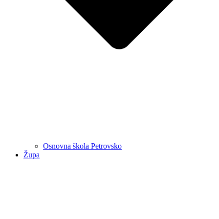
Osnovna škola Petrovsko
Župa