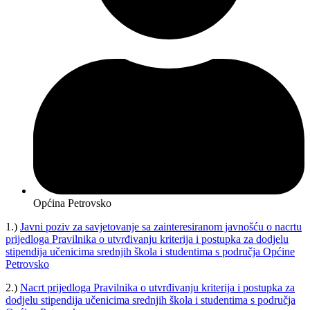
Općina Petrovsko
1.)
Javni poziv za savjetovanje sa zainteresiranom javnošću o nacrtu
prijedloga Pravilnika o utvrđivanju kriterija i postupka za dodjelu
stipendija učenicima srednjih škola i studentima s područja Općine
Petrovsko
2.)
Nacrt prijedloga Pravilnika o utvrđivanju kriterija i postupka za
dodjelu stipendija učenicima srednjih škola i studentima s područja