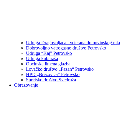
Udruga Dragovoljaca i veterana domovinskog rata
Dobrovoljno vatrogasno društvo Petrovsko
Udruga “Kaj” Petrovsko
Udruga kuburaša
Općinska limena glazba
Lovačko društvo „Fazan“ Petrovsko
HPD „Brezovica“ Petrovsko
Sportsko društvo Svedruža
Obrazovanje