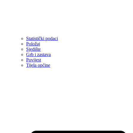
Statistički podaci
Položaj
Sjedište
Grb i zastava
Povijest
Tijela općine