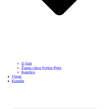
O župi
Župna crkva Svetog Petra
Kapelice
Vijesti
Kontakt