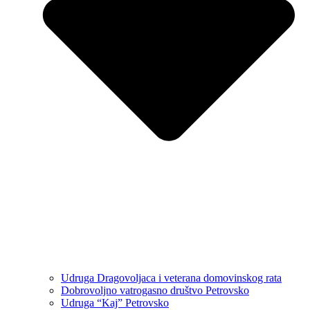
Udruga Dragovoljaca i veterana domovinskog rata
Dobrovoljno vatrogasno društvo Petrovsko
Udruga “Kaj” Petrovsko