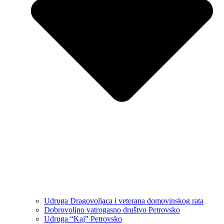
Udruga Dragovoljaca i veterana domovinskog rata
Dobrovoljno vatrogasno društvo Petrovsko
Udruga “Kaj” Petrovsko