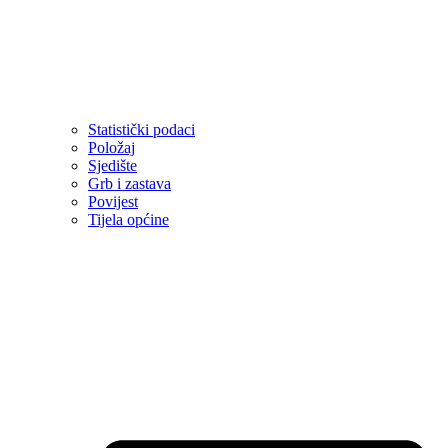
Statistički podaci
Položaj
Sjedište
Grb i zastava
Povijest
Tijela općine