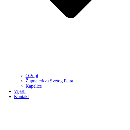
O župi
Župna crkva Svetog Petra
Kapelice
Vijesti
Kontakt