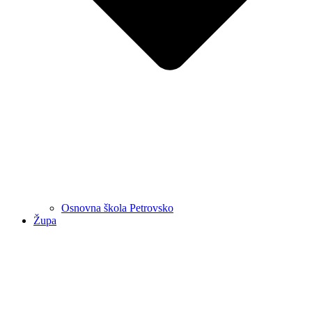
Osnovna škola Petrovsko
Župa