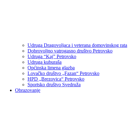
Udruga Dragovoljaca i veterana domovinskog rata
Dobrovoljno vatrogasno društvo Petrovsko
Udruga “Kaj” Petrovsko
Udruga kuburaša
Općinska limena glazba
Lovačko društvo „Fazan“ Petrovsko
HPD „Brezovica“ Petrovsko
Sportsko društvo Svedruža
Obrazovanje