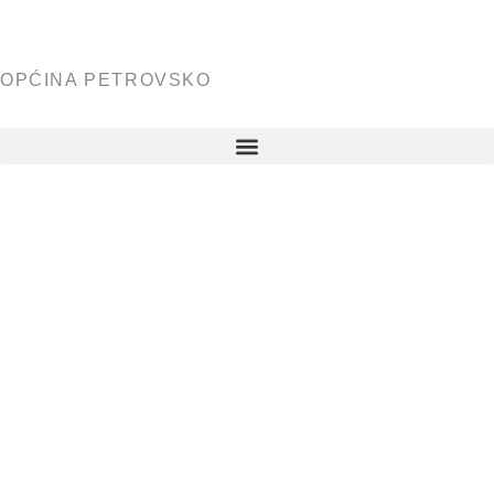
OPĆINA PETROVSKO
Zapisnik
sa 2.
sjednice