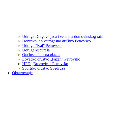
Udruga Dragovoljaca i veterana domovinskog rata
Dobrovoljno vatrogasno društvo Petrovsko
Udruga “Kaj” Petrovsko
Udruga kuburaša
Općinska limena glazba
Lovačko društvo „Fazan“ Petrovsko
HPD „Brezovica“ Petrovsko
Sportsko društvo Svedruža
Obrazovanje