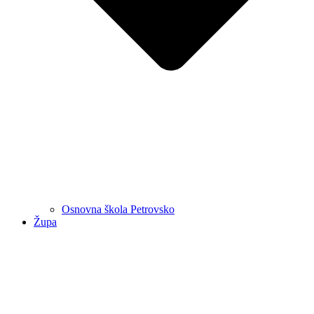
Osnovna škola Petrovsko
Župa