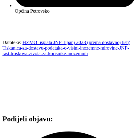
Općina Petrovsko
Datoteke:
HZMO_isplata JNP_lipanj 2023 (prema dostavnoj listi)
Tiskanica-za-dostavu-podataka-o-visini-inozemne-mirovine-JNP-
rast-troskova-zivota-za-korisnike-inozemnih
Podijeli objavu: