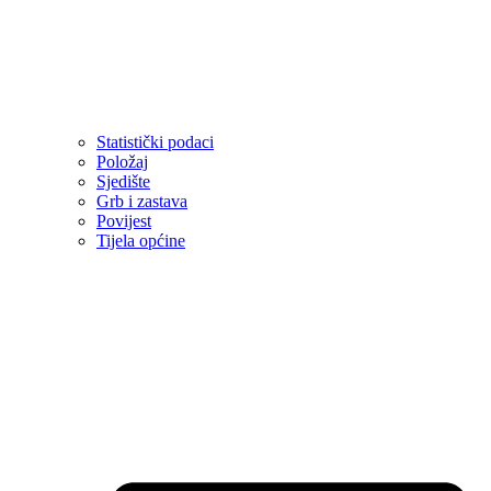
Statistički podaci
Položaj
Sjedište
Grb i zastava
Povijest
Tijela općine