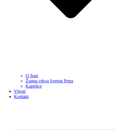
O župi
Župna crkva Svetog Petra
Kapelice
Vijesti
Kontakt