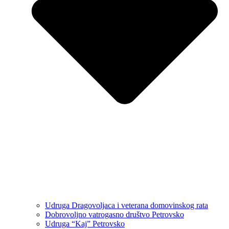
Udruga Dragovoljaca i veterana domovinskog rata
Dobrovoljno vatrogasno društvo Petrovsko
Udruga “Kaj” Petrovsko