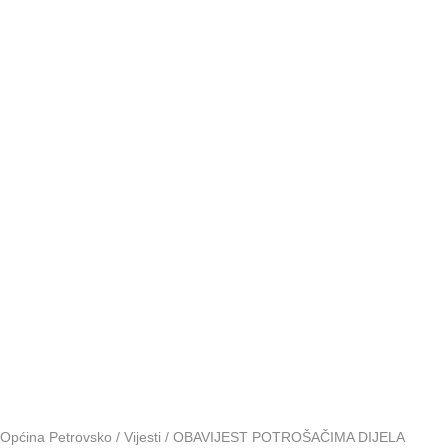
DO
PORDUČN
ŠKOLE
„SLATINA“
Općina Petrovsko
/
Vijesti
/
OBAVIJEST POTROŠAČIMA DIJELA