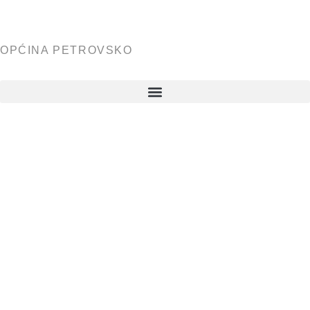
OPĆINA PETROVSKO
OBAVIJES
POTROŠA
DIJELA