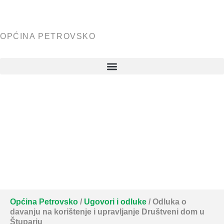
OPĆINA PETROVSKO
Odluka o davanju na korištenje i
upravljanje Društveni dom u
Štuparju
Općina Petrovsko
/
Ugovori i odluke
/
Odluka o
davanju na korištenje i upravljanje Društveni dom u
Štuparju