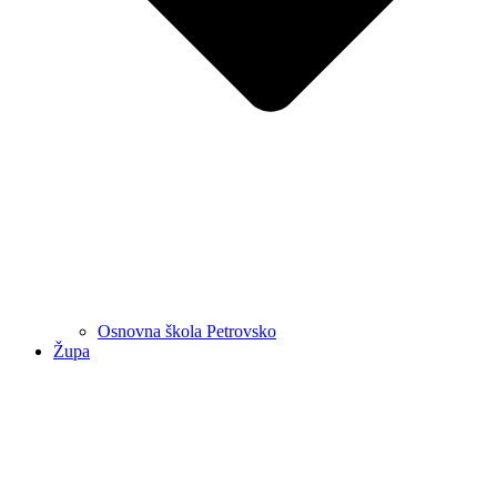
Osnovna škola Petrovsko
Župa