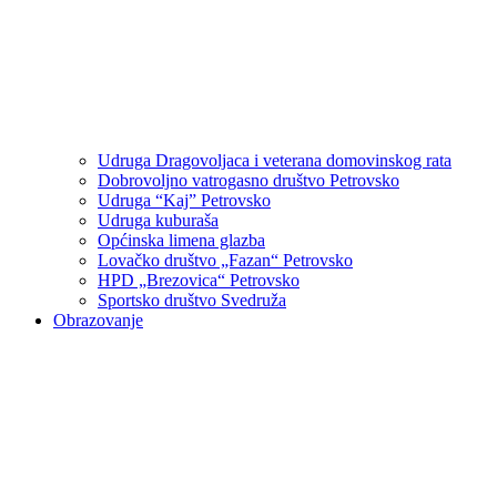
Udruga Dragovoljaca i veterana domovinskog rata
Dobrovoljno vatrogasno društvo Petrovsko
Udruga “Kaj” Petrovsko
Udruga kuburaša
Općinska limena glazba
Lovačko društvo „Fazan“ Petrovsko
HPD „Brezovica“ Petrovsko
Sportsko društvo Svedruža
Obrazovanje