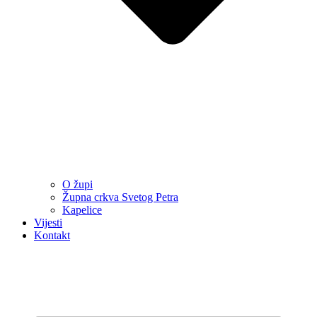
O župi
Župna crkva Svetog Petra
Kapelice
Vijesti
Kontakt