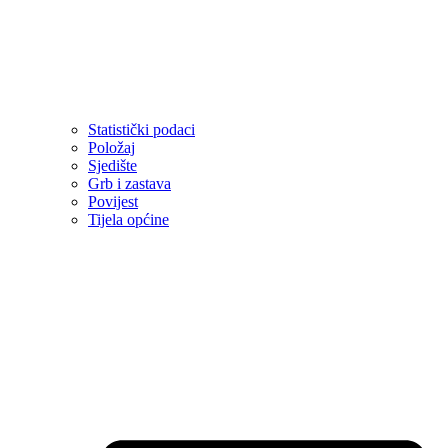
Statistički podaci
Položaj
Sjedište
Grb i zastava
Povijest
Tijela općine