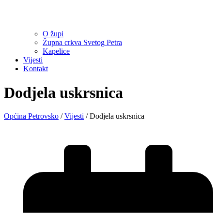
O župi
Župna crkva Svetog Petra
Kapelice
Vijesti
Kontakt
Dodjela uskrsnica
Općina Petrovsko
/
Vijesti
/
Dodjela uskrsnica