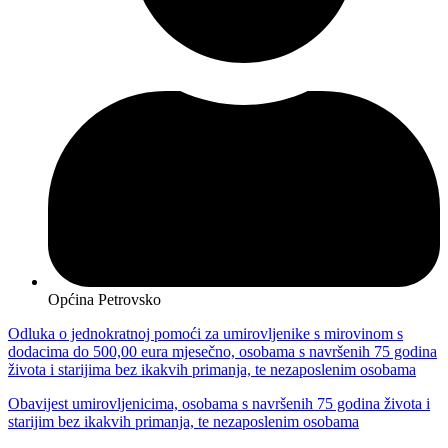
Općina Petrovsko
Odluka o jednokratnoj pomoći za umirovljenike s mirovinom s
dodacima do 500,00 eura mjesečno, osobama s navršenih 75 godina
života i starijima bez ikakvih primanja, te nezaposlenim osobama
Obavijest umirovljenicima, osobama s navršenih 75 godina života i
starijim bez ikakvih primanja, te nezaposlenim osobama