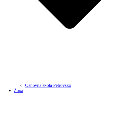
Osnovna škola Petrovsko
Župa