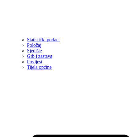
Statistički podaci
Položaj
Sjedište
Grb i zastava
Povijest
Tijela općine