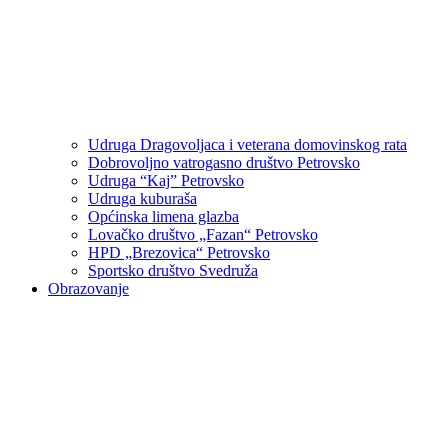
Udruga Dragovoljaca i veterana domovinskog rata
Dobrovoljno vatrogasno društvo Petrovsko
Udruga “Kaj” Petrovsko
Udruga kuburaša
Općinska limena glazba
Lovačko društvo „Fazan“ Petrovsko
HPD „Brezovica“ Petrovsko
Sportsko društvo Svedruža
Obrazovanje