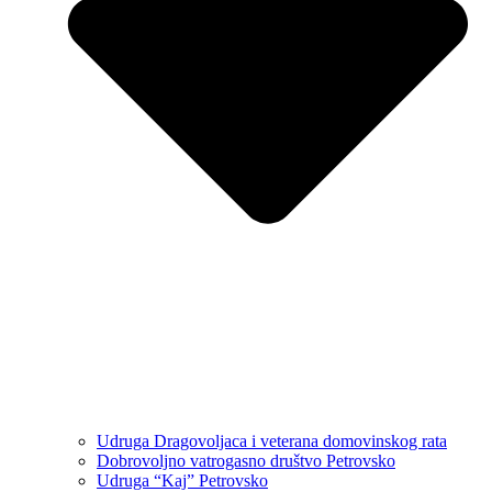
Udruga Dragovoljaca i veterana domovinskog rata
Dobrovoljno vatrogasno društvo Petrovsko
Udruga “Kaj” Petrovsko