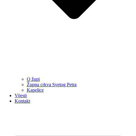
O župi
Župna crkva Svetog Petra
Kapelice
Vijesti
Kontakt