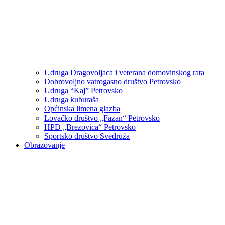
Udruga Dragovoljaca i veterana domovinskog rata
Dobrovoljno vatrogasno društvo Petrovsko
Udruga “Kaj” Petrovsko
Udruga kuburaša
Općinska limena glazba
Lovačko društvo „Fazan“ Petrovsko
HPD „Brezovica“ Petrovsko
Sportsko društvo Svedruža
Obrazovanje