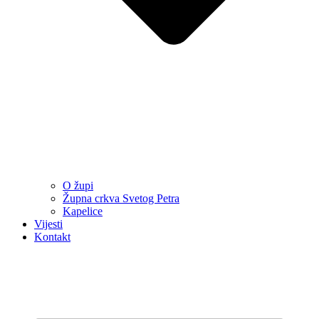
O župi
Župna crkva Svetog Petra
Kapelice
Vijesti
Kontakt