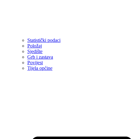
Statistički podaci
Položaj
Sjedište
Grb i zastava
Povijest
Tijela općine