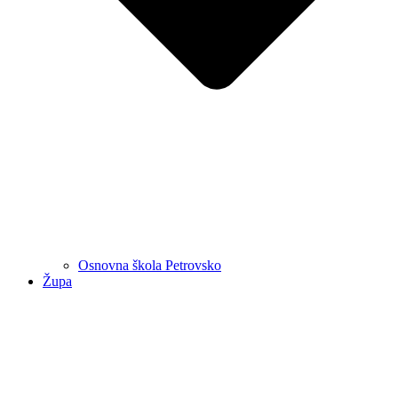
Osnovna škola Petrovsko
Župa