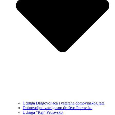
Udruga Dragovoljaca i veterana domovinskog rata
Dobrovoljno vatrogasno društvo Petrovsko
Udruga “Kaj” Petrovsko