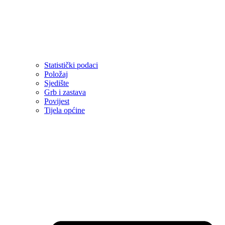
Statistički podaci
Položaj
Sjedište
Grb i zastava
Povijest
Tijela općine