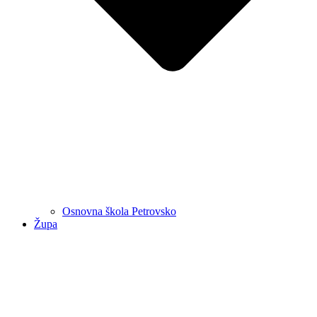
Osnovna škola Petrovsko
Župa