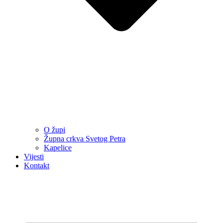
O župi
Župna crkva Svetog Petra
Kapelice
Vijesti
Kontakt