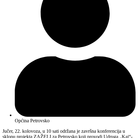
Općina Petrovsko
Jučer, 22. kolovoza, u 10 sati održana je završna konferencija u
sklopu projekta ZAŽELI za Petrovsko koji provodi Udruga „Kaj“-