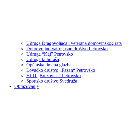
Udruga Dragovoljaca i veterana domovinskog rata
Dobrovoljno vatrogasno društvo Petrovsko
Udruga “Kaj” Petrovsko
Udruga kuburaša
Općinska limena glazba
Lovačko društvo „Fazan“ Petrovsko
HPD „Brezovica“ Petrovsko
Sportsko društvo Svedruža
Obrazovanje