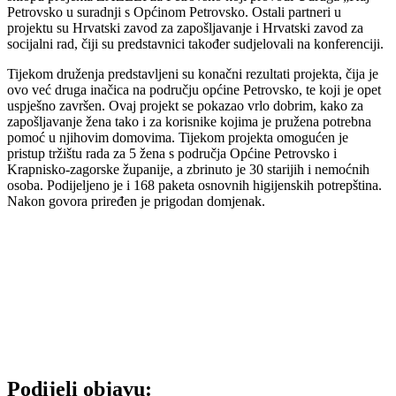
Petrovsko u suradnji s Općinom Petrovsko. Ostali partneri u
projektu su Hrvatski zavod za zapošljavanje i Hrvatski zavod za
socijalni rad, čiji su predstavnici također sudjelovali na konferenciji.
Tijekom druženja predstavljeni su konačni rezultati projekta, čija je
ovo već druga inačica na području općine Petrovsko, te koji je opet
uspješno završen. Ovaj projekt se pokazao vrlo dobrim, kako za
zapošljavanje žena tako i za korisnike kojima je pružena potrebna
pomoć u njihovim domovima. Tijekom projekta omogućen je
pristup tržištu rada za 5 žena s područja Općine Petrovsko i
Krapnisko-zagorske županije, a zbrinuto je 30 starijih i nemoćnih
osoba. Podijeljeno je i 168 paketa osnovnih higijenskih potrepština.
Nakon govora priređen je prigodan domjenak.
Podijeli objavu: