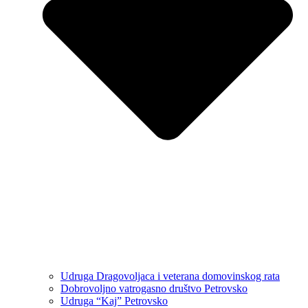
Udruga Dragovoljaca i veterana domovinskog rata
Dobrovoljno vatrogasno društvo Petrovsko
Udruga “Kaj” Petrovsko