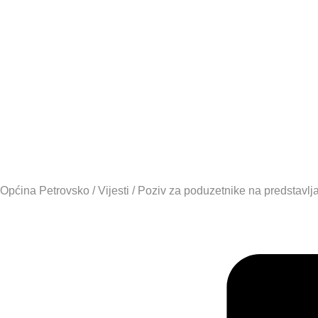
– 2026. us
unaprijeđe
Općina Petrovsko
/
Vijesti
/
Poziv za poduzetnike na predstavlj