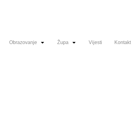
Obrazovanje
Župa
Vijesti
Kontakt
na
Nacionalnog
nosti 2021.