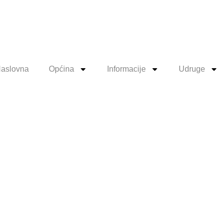
aslovna
Općina
Informacije
Udruge
oduzetnike 
anje mjera 
vka i otpor