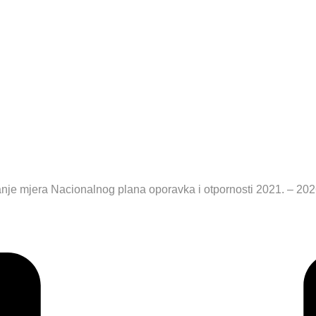
mjerenih pr
nu poduzetn
anje mjera Nacionalnog plana oporavka i otpornosti 2021. – 20