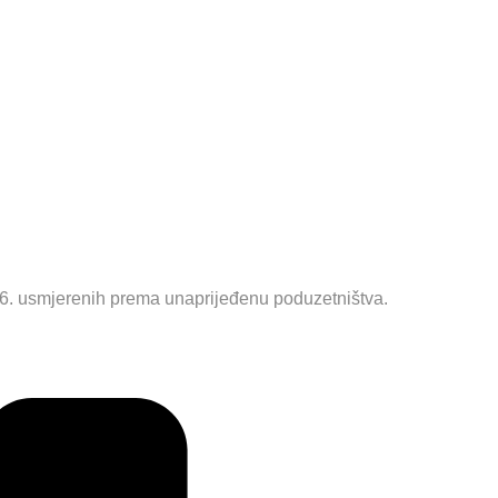
ema
ištva.
26. usmjerenih prema unaprijeđenu poduzetništva.