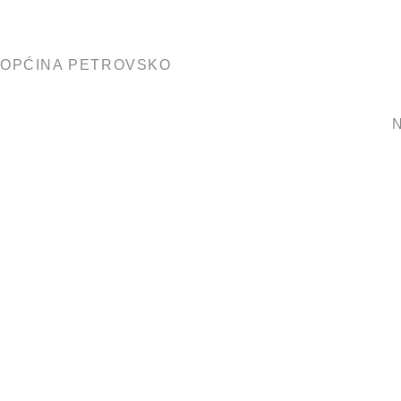
OPĆINA PETROVSKO
N
Poziv za p
predstavlj
plana opora