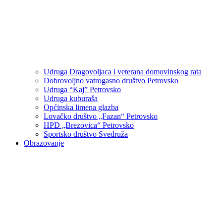
Udruga Dragovoljaca i veterana domovinskog rata
Dobrovoljno vatrogasno društvo Petrovsko
Udruga “Kaj” Petrovsko
Udruga kuburaša
Općinska limena glazba
Lovačko društvo „Fazan“ Petrovsko
HPD „Brezovica“ Petrovsko
Sportsko društvo Svedruža
Obrazovanje