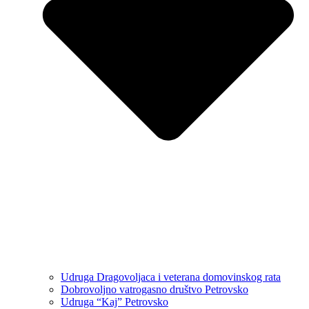
Udruga Dragovoljaca i veterana domovinskog rata
Dobrovoljno vatrogasno društvo Petrovsko
Udruga “Kaj” Petrovsko