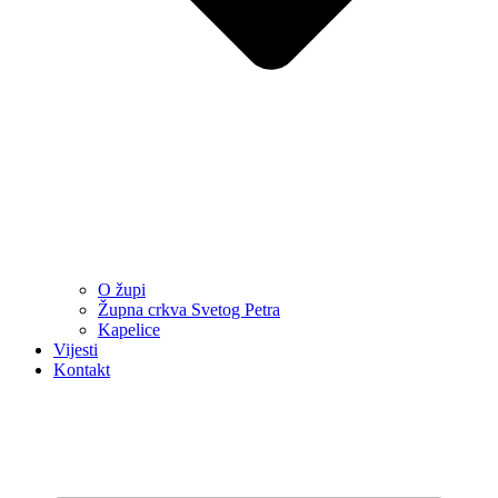
O župi
Župna crkva Svetog Petra
Kapelice
Vijesti
Kontakt