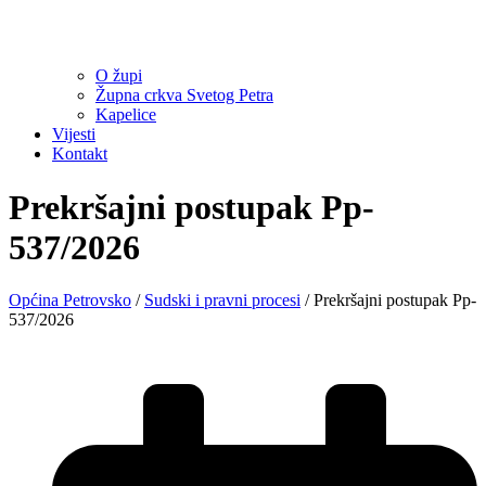
O župi
Župna crkva Svetog Petra
Kapelice
Vijesti
Kontakt
Prekršajni postupak Pp-
537/2026
Općina Petrovsko
/
Sudski i pravni procesi
/
Prekršajni postupak Pp-
537/2026