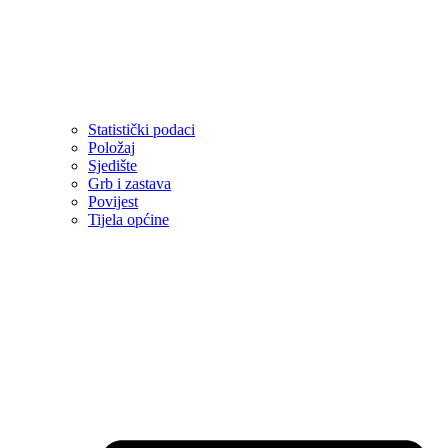
Statistički podaci
Položaj
Sjedište
Grb i zastava
Povijest
Tijela općine