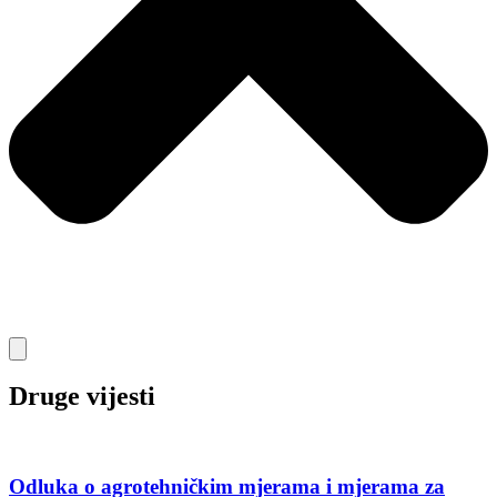
Druge vijesti
Odluka o agrotehničkim mjerama i mjerama za