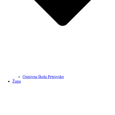
Osnovna škola Petrovsko
Župa