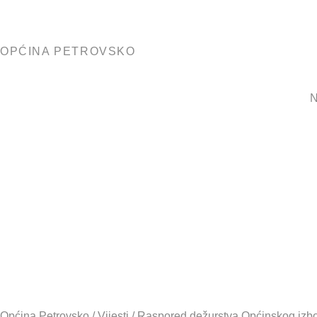
OPĆINA PETROVSKO
N
Raspored d
izbornog p
Općina Petrovsko
/
Vijesti
/
Raspored dežurstva Općinskog izbo