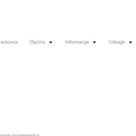
aslovna
Općina
Informacije
Udruge
ežurstva O
ovjerenstva
rnog povjerenstva