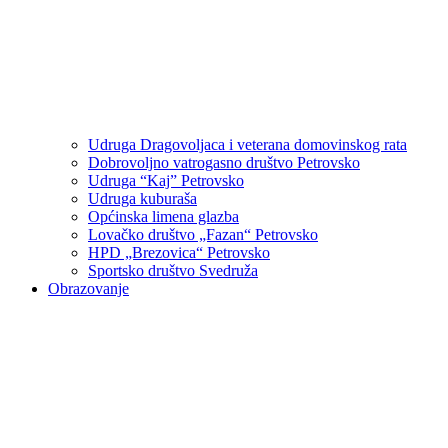
Udruga Dragovoljaca i veterana domovinskog rata
Dobrovoljno vatrogasno društvo Petrovsko
Udruga “Kaj” Petrovsko
Udruga kuburaša
Općinska limena glazba
Lovačko društvo „Fazan“ Petrovsko
HPD „Brezovica“ Petrovsko
Sportsko društvo Svedruža
Obrazovanje