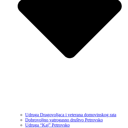
Udruga Dragovoljaca i veterana domovinskog rata
Dobrovoljno vatrogasno društvo Petrovsko
Udruga “Kaj” Petrovsko