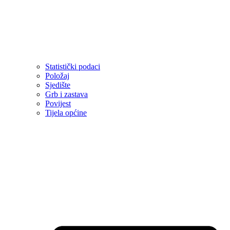
Statistički podaci
Položaj
Sjedište
Grb i zastava
Povijest
Tijela općine