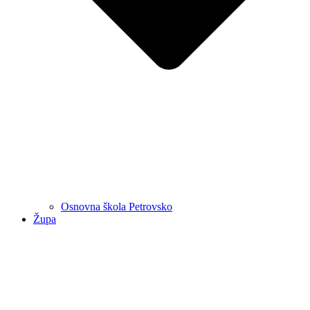
Osnovna škola Petrovsko
Župa