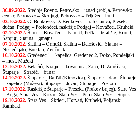
30.09.2022.
Srednje Rovno, Petrovsko – iznad groblja, Petrovsko –
centar, Petrovsko – Škrnjugi, Petrovsko – Frljužeci, Puhi
03.10.2022.
G. Benkovec, D. Benkovec – trafostanica, Preseka –
dućan, Podgaj – Poslončeci, raskrižje Podgaj – Kovačeci, Kruheki
05.10.2022.
Šuma – Kovačeci – Ivantići, Pečki – igralište, Koreti,
Šanjugi, Slatina – gmajna
07.10.2022.
Slatina – Ormuži, Slatina – Beloševići, Slatina –
Nesrećnjaki, Bucifali, Živičnjaki
10.10.2022.
Gredenec 1 – kapelica, Gredenec 2, Đoko, Pondeljaki
– most, Mužeki
12.10.2022.
Belačići, Kraljici – kovačnica, Zajci, D. Zrinščaki,
Štuparje – Strabići – bunar
14.10.2022.
Štuparje – Batišti (Kimovica), Štuparje – dom, Štuparje
– kapelica (Mužeki), Štuparje – dućan, Štuparje – Posloni
17.10.2022.
Raskrižje Štuparje – Preseka (Frukov brijeg), Stara Ves
– Briga, Stara Ves – Kozini, Stara Ves – Pero, Stara Ves – Sopek
19.10.2022.
Stara Ves – Škrleci, Horvati, Kruheki, Poljanski,
Rambaki