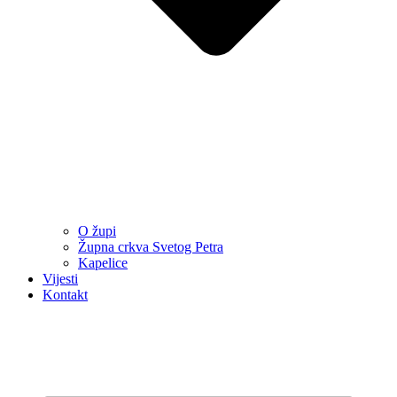
O župi
Župna crkva Svetog Petra
Kapelice
Vijesti
Kontakt