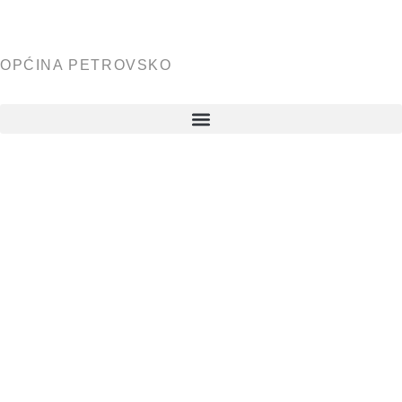
OPĆINA PETROVSKO
REZULTATI
IZBORA
DUGOG