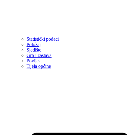
Statistički podaci
Položaj
Sjedište
Grb i zastava
Povijest
Tijela općine