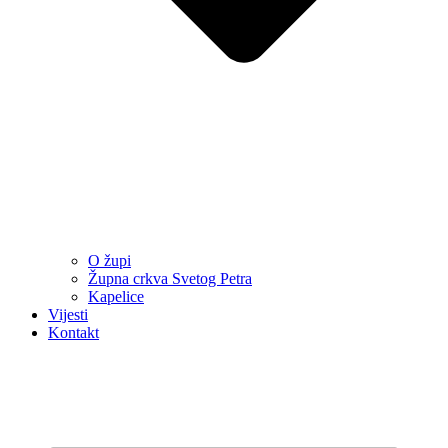
O župi
Župna crkva Svetog Petra
Kapelice
Vijesti
Kontakt