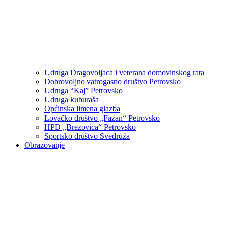
Udruga Dragovoljaca i veterana domovinskog rata
Dobrovoljno vatrogasno društvo Petrovsko
Udruga “Kaj” Petrovsko
Udruga kuburaša
Općinska limena glazba
Lovačko društvo „Fazan“ Petrovsko
HPD „Brezovica“ Petrovsko
Sportsko društvo Svedruža
Obrazovanje