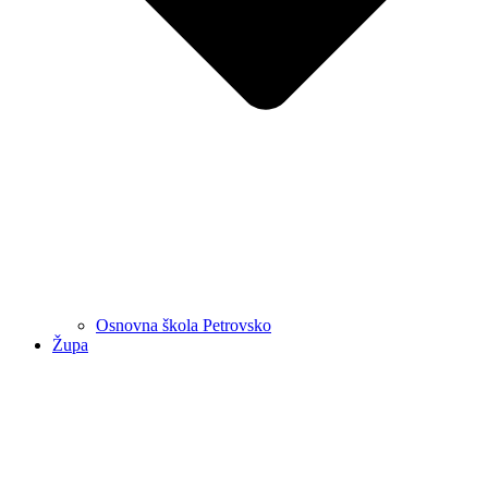
Osnovna škola Petrovsko
Župa