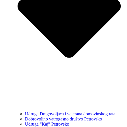
Udruga Dragovoljaca i veterana domovinskog rata
Dobrovoljno vatrogasno društvo Petrovsko
Udruga “Kaj” Petrovsko