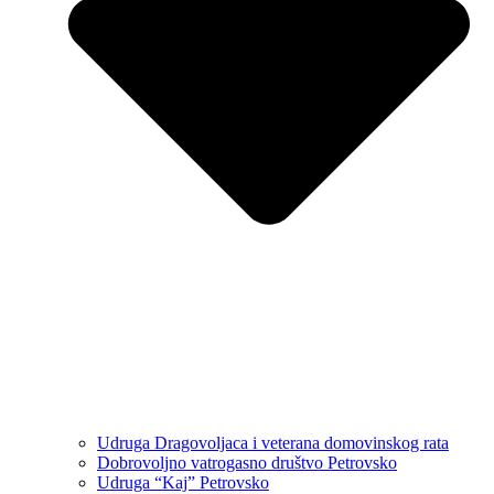
Udruga Dragovoljaca i veterana domovinskog rata
Dobrovoljno vatrogasno društvo Petrovsko
Udruga “Kaj” Petrovsko