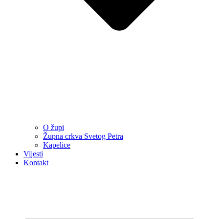
O župi
Župna crkva Svetog Petra
Kapelice
Vijesti
Kontakt