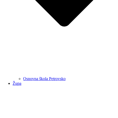
Osnovna škola Petrovsko
Župa