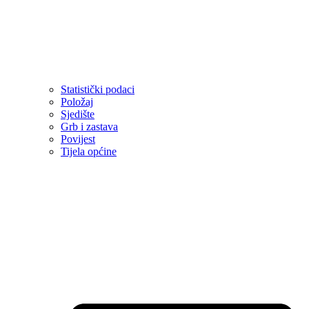
Statistički podaci
Položaj
Sjedište
Grb i zastava
Povijest
Tijela općine