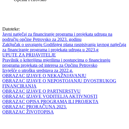
Datoteke:
Javni natječaj za financiranje programa i projekata udruga na
području općine Petrovsko za 2023. godinu
Zaključak o usvajanju Godišnjeg plana raspisivanja javnog natječaja
za financiranje programa i projekata udruga u 2023.g
UPUTE ZA PRIJAVITELJE
Pravilnik o kriterijima mjerilima i postupcima o financiranju
programa projekata od interesa za Općinu Petrovsko
Izvješće o utrošku sredstava za 2022.g.
OBRAZAC IZJAVE O NEKAŽNJAVANJU
OBRAZAC IZJAVE O NEPOSTOJANJU DVOSTRUKOG
FINANCIRANJA
OBRAZAC IZJAVE O PARTNERSTVU
OBRAZAC IZJAVE VODITELJA AKTIVNOSTI
OBRAZAC OPISA PROGRAMA ILI PROJEKTA
OBRAZAC PRORAČUNA 2023.
OBRAZAC ŽIVOTOPISA