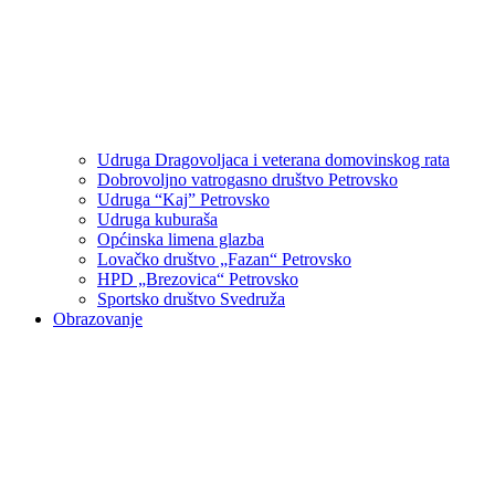
Udruga Dragovoljaca i veterana domovinskog rata
Dobrovoljno vatrogasno društvo Petrovsko
Udruga “Kaj” Petrovsko
Udruga kuburaša
Općinska limena glazba
Lovačko društvo „Fazan“ Petrovsko
HPD „Brezovica“ Petrovsko
Sportsko društvo Svedruža
Obrazovanje