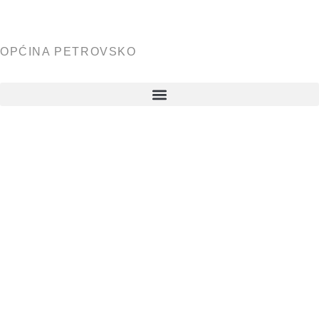
OPĆINA PETROVSKO
UPUTA ZA
PRIMJENU
Odluke o